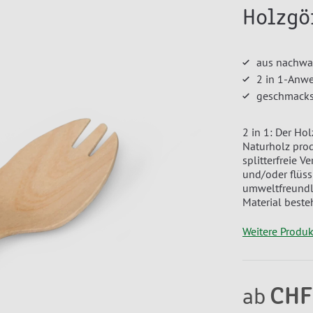
Holzgö
aus nachwa
2 in 1-Anw
geschmacks
2 in 1: Der Ho
Naturholz pro
splitterfreie V
und/oder flüss
umweltfreundli
Material besteh
Weitere Produ
CHF
ab