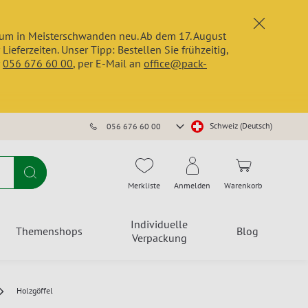
x
trum in Meisterschwanden neu. Ab dem 17. August
erzeiten. Unser Tipp: Bestellen Sie frühzeitig,
r
056 676 60 00
, per E-Mail an
office@pack-
Store
Schweiz (Deutsch)
056 676 60 00
auswählen
Suche
Merkliste
Anmelden
Warenkorb
Individuelle
Themenshops
Blog
Verpackung
Holzgöffel