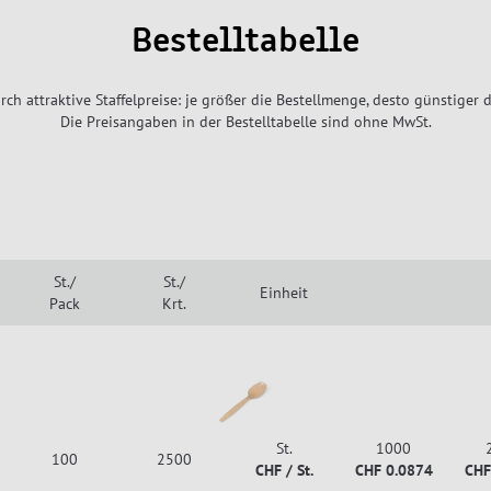
Bestelltabelle
rch attraktive Staffelpreise: je größer die Bestellmenge, desto günstiger d
Die Preisangaben in der Bestelltabelle sind ohne MwSt.
St./
St./
Einheit
Pack
Krt.
St.
1000
100
2500
CHF / St.
CHF 0.0874
CHF