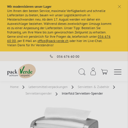
Wir modernisieren unser Lager
x
Um Ihnen den besten Service, maximale Verfügbarkeit und schnelle
Lieferzeiten zu bieten, bauen wir unser Logistikzentrum in
Meisterschwanden neu. Ab dem 17. August werden wir daher ein
Ausweichlager beziehen. Während dieses zweiwöchigen Umzugs kommt
es zu einer Anpassung der Lieferzeiten. Unser Tipp: Bestellen Sie
frühzeitig, um Ihre Ware bis zum gewünschten Zeitpunkt zu erhalten.
Gerne sind wir persönlich für Ihre Fragen da, telefonisch unter
056 676
60 00
, per E-Mail an
office@pack-verde.ch
oder hier im Live-Chat.
Vielen Dank für Ihr Verständnis!
056 676 60 00
Navigation umschal
Suche
Home
Lebensmittelverpackungen
Servietten & Zubehör
Serviettenspender
Interfold Servietten-Spender