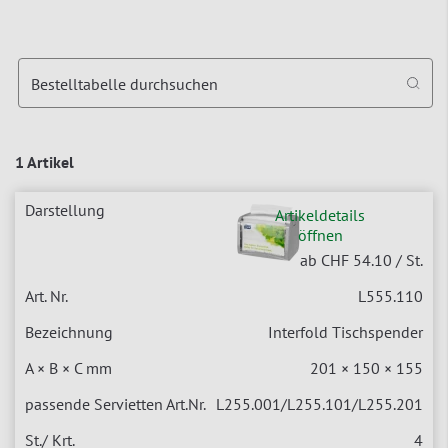
Bestelltabelle durchsuchen
1 Artikel
Artikeldetails
öffnen
ab CHF 54.10
/ St.
L555.110
Interfold Tischspender
201 × 150 × 155
L255.001/L255.101/L255.201
4