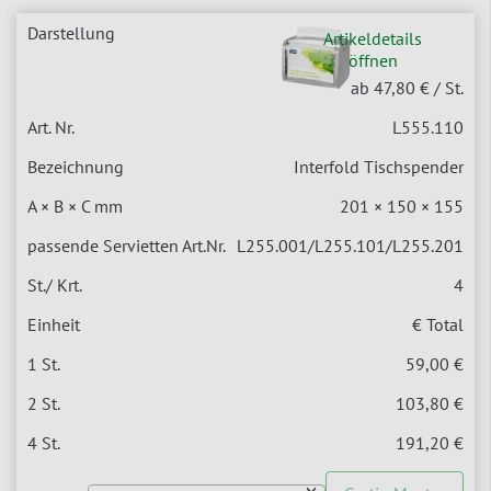
Artikeldetails
öffnen
ab 47,80 €
/ St.
L555.110
Interfold Tischspender
201 × 150 × 155
L255.001/L255.101/L255.201
4
€ Total
59,00 €
103,80 €
191,20 €