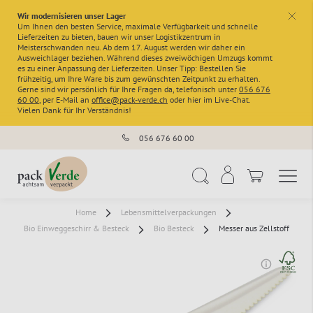
Wir modernisieren unser Lager
x
Um Ihnen den besten Service, maximale Verfügbarkeit und schnelle
Lieferzeiten zu bieten, bauen wir unser Logistikzentrum in
Meisterschwanden neu. Ab dem 17. August werden wir daher ein
Ausweichlager beziehen. Während dieses zweiwöchigen Umzugs kommt
es zu einer Anpassung der Lieferzeiten. Unser Tipp: Bestellen Sie
frühzeitig, um Ihre Ware bis zum gewünschten Zeitpunkt zu erhalten.
Gerne sind wir persönlich für Ihre Fragen da, telefonisch unter
056 676
60 00
, per E-Mail an
office@pack-verde.ch
oder hier im Live-Chat.
Vielen Dank für Ihr Verständnis!
056 676 60 00
Navigation umschal
Suche
Home
Lebensmittelverpackungen
Bio Einweggeschirr & Besteck
Bio Besteck
Messer aus Zellstoff