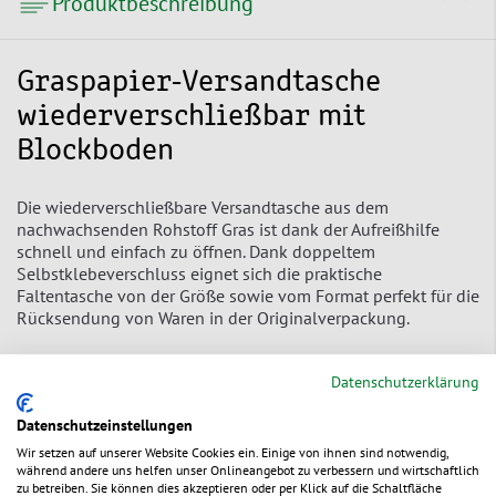
Produktbeschreibung
Graspapier-Versandtasche
wiederverschließbar mit
Blockboden
Die wiederverschließbare Versandtasche aus dem
nachwachsenden Rohstoff Gras ist dank der Aufreißhilfe
schnell und einfach zu öffnen. Dank doppeltem
Selbstklebeverschluss eignet sich die praktische
Faltentasche von der Größe sowie vom Format perfekt für die
Rücksendung von Waren in der Originalverpackung.
besonders nachhaltig
– aus hochwertigem Graspapier
Datenschutzerklärung
mit doppeltem Selbstklebeverschluss
– einfach zu
Datenschutzeinstellungen
verschließen und
für Zweitversand, z. B. Retouren,
geeignet
Wir setzen auf unserer Website Cookies ein. Einige von ihnen sind notwendig,
während andere uns helfen unser Onlineangebot zu verbessern und wirtschaftlich
sehr großes und flexibles Fassungsvermögen
durch breite
zu betreiben. Sie können dies akzeptieren oder per Klick auf die Schaltfläche