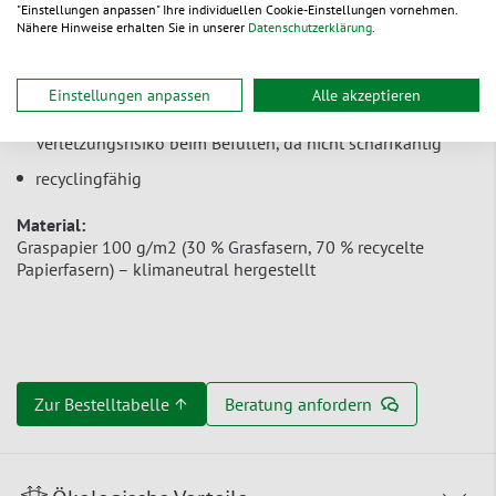
"Einstellungen anpassen" Ihre individuellen Cookie-Einstellungen vornehmen.
Seitenfalte und stabilen, mehrfach geklebten Blockboden
Nähere Hinweise erhalten Sie in unserer
Datenschutzerklärung
.
gut beschriftbar mit Kugelschreiber, Etiketten oder
Dokumententaschen
Einstellungen anpassen
Alle akzeptieren
Zackenschnitt an der Öffnung – minimiert
Verletzungsrisiko beim Befüllen, da nicht scharfkantig
recyclingfähig
Material:
Graspapier 100 g/m2 (30 % Grasfasern, 70 % recycelte
Papierfasern) – klimaneutral hergestellt
Zur Bestelltabelle ↑
Beratung anfordern