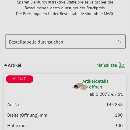
Sparen Sie durch attraktive Staffelpreise: je größer die
Bestellmenge, desto günstiger der Stückpreis.
Die Preisangaben in der Bestelltabelle sind ohne MwSt.
Bestelltabelle durchsuchen
4 Artikel
Maßskizze
% SALE
% SALE
% SALE
% SALE
Artikeldetails
öffnen
ab 0,2072 €
/ St.
144.838
190
300