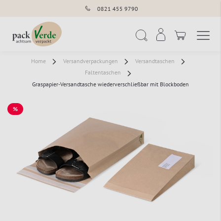
0821 455 9790
Navigation umschal
Suche
Home
Versandverpackungen
Versandtaschen
Faltentaschen
Graspapier-Versandtasche wiederverschließbar mit Blockboden
%
SALE