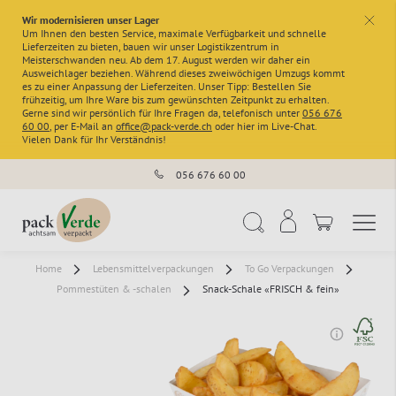
Wir modernisieren unser Lager
x
Um Ihnen den besten Service, maximale Verfügbarkeit und schnelle
Lieferzeiten zu bieten, bauen wir unser Logistikzentrum in
Meisterschwanden neu. Ab dem 17. August werden wir daher ein
Ausweichlager beziehen. Während dieses zweiwöchigen Umzugs kommt
es zu einer Anpassung der Lieferzeiten. Unser Tipp: Bestellen Sie
frühzeitig, um Ihre Ware bis zum gewünschten Zeitpunkt zu erhalten.
Gerne sind wir persönlich für Ihre Fragen da, telefonisch unter
056 676
60 00
, per E-Mail an
office@pack-verde.ch
oder hier im Live-Chat.
Vielen Dank für Ihr Verständnis!
056 676 60 00
Navigation umschal
Suche
Home
Lebensmittelverpackungen
To Go Verpackungen
Pommestüten & -schalen
Snack-Schale «FRISCH & fein»