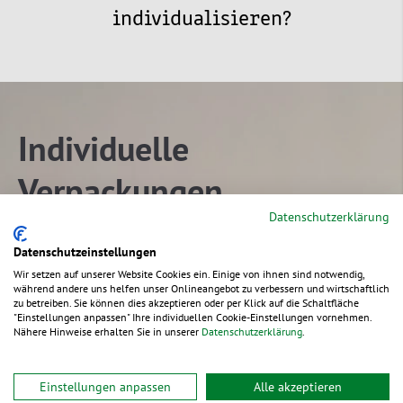
individualisieren?
Individuelle
Verpackungen
Datenschutzerklärung
nach Ihren Wünschen und
Datenschutzeinstellungen
Ideen
Wir setzen auf unserer Website Cookies ein. Einige von ihnen sind notwendig,
während andere uns helfen unser Onlineangebot zu verbessern und wirtschaftlich
zu betreiben. Sie können dies akzeptieren oder per Klick auf die Schaltfläche
"Einstellungen anpassen" Ihre individuellen Cookie-Einstellungen vornehmen.
Einfach & kostenfrei anfragen
Nähere Hinweise erhalten Sie in unserer
Datenschutzerklärung
.
Wir besprechen gemeinsam Ihre Ideen
Einstellungen anpassen
Alle akzeptieren
Wir kümmern uns um die Individualisierung