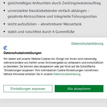
gleichmäßiges Anfeuchten durch Zwillingswalzenauftrag
unverstärkte Nassklebebänder einfach ablängen –
gezahnte Abrissschiene und integrierte Führungsrollen
leicht aufzufüllen – abnehmbarer Wassertank
stabil und rutschfest durch 4 Gummifüße
Abmessungen (L x B x H): 32 x 12 x 10 cm
Datenschutzerklärung
Geeignet für unverstärkte Nassklebebänder:
Datenschutzeinstellungen
AußenØ: bis 200 mm
Rollenbreite: 40-80 mm
Wir setzen auf unserer Website Cookies ein. Einige von ihnen sind notwendig,
während andere uns helfen unser Onlineangebot zu verbessern und wirtschaftlich
zu betreiben. Sie können dies akzeptieren oder per Klick auf die Schaltfläche
"Einstellungen anpassen" Ihre individuellen Cookie-Einstellungen vornehmen.
Nähere Hinweise erhalten Sie in unserer
Datenschutzerklärung
.
Zur Bestelltabelle ↑
Beratung anfordern
Einstellungen anpassen
Alle akzeptieren
Dokumente