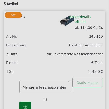
3 Artikel
Set
Set
Artikeldetails
öffnen
ab 114,00 €
/ St.
245.110
Abroller / Anfeuchter
für unverstärkte Nassklebebänder
€ Total
114,00 €
Gratis-Muster