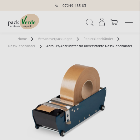
07249 483 83
Navigation umschal
Suche
Home
Versandverpackungen
Papierklebebänder
Nassklebebänder
Abroller/Anfeuchter für unverstärkte Nassklebebänder