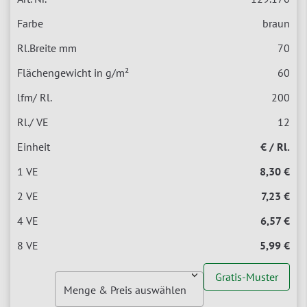
braun
70
60
200
12
€ / Rl.
8,30 €
7,23 €
6,57 €
5,99 €
Gratis-Muster