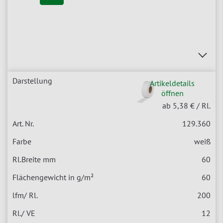
Artikeldetails
öffnen
ab 5,38 €
/ Rl.
129.360
weiß
60
60
200
12