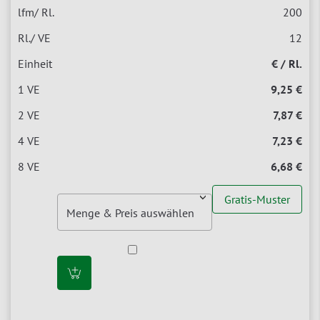
200
12
€ / Rl.
9,25 €
7,87 €
7,23 €
6,68 €
Gratis-Muster