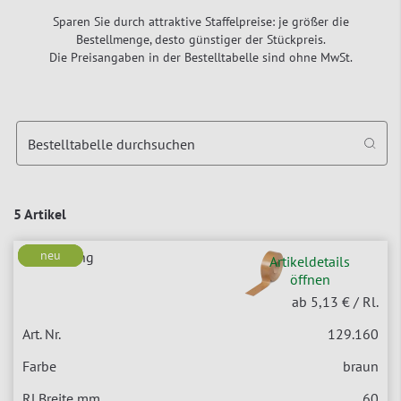
Sparen Sie durch attraktive Staffelpreise: je größer die
Bestellmenge, desto günstiger der Stückpreis.
Die Preisangaben in der Bestelltabelle sind ohne MwSt.
Bestelltabelle durchsuchen
5 Artikel
neu
neu
neu
Artikeldetails
öffnen
ab 5,13 €
/ Rl.
129.160
braun
60