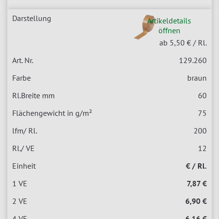
Artikeldetails
öffnen
ab 5,50 €
/ Rl.
129.260
braun
60
75
200
12
€ / Rl.
7,87 €
6,90 €
6,16 €