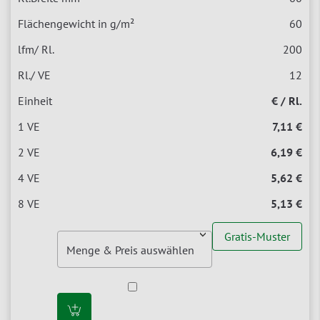
60
200
12
€ / Rl.
7,11 €
6,19 €
5,62 €
5,13 €
Gratis-Muster