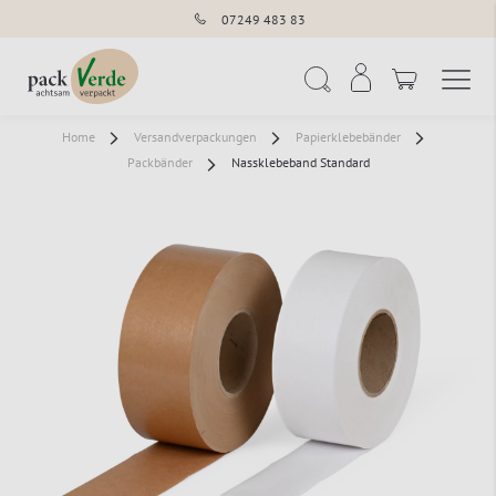
07249 483 83
Navigation umschal
Suche
Home
Versandverpackungen
Papierklebebänder
Packbänder
Nassklebeband Standard