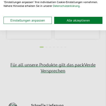
399 mm
499 mm
"Einstellungen anpassen" Ihre individuellen Cookie-Einstellungen vornehmen.
Nähere Hinweise erhalten Sie in unserer
Datenschutzerklärung
.
Aus 74 Varianten wählen
Aus 31 Varianten wählen
0,53 €
/ St.
0,70 €
/ St.
ab
ab
Einstellungen anpassen
Alle akzeptieren
lieferbar
lieferbar
Für all unsere Produkte gilt das packVerde
Versprechen
Schnelle Lieferung