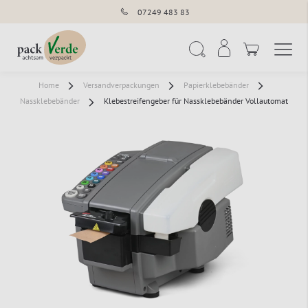
07249 483 83
Navigation umschal
Suche
Home
Versandverpackungen
Papierklebebänder
Nassklebebänder
Klebestreifengeber für Nassklebebänder Vollautomat