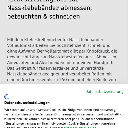
Nassklebebänder abmessen,
befeuchten & schneiden
Mit dem Klebestreifengeber für Nassklebebänder
Vollautomat arbeiten Sie höchsteffizient, schnell und
ohne Aufwand. Der Vollautomat gibt per Knopfdruck, die
gewünscht Länge an Nassklebestreifen aus – Abmessen,
Anfeuchten und Abschneiden mit nur einem Handgriff.
Das Gerät ist für fadenverstärkte und unverstärkte
Nassklebebänder geeignet und verarbeitet Rollen mit
einem Durchmesser bis zu 250 mm und einer Breite von
20–100 mm.
Datenschutzerklärung
Datenschutzeinstellungen
Der große Wassertank mit Heizung sorgt für
kontinuierliche Klebkraft, während das robuste Gehäuse
Wir setzen auf unserer Website Cookies ein. Einige von ihnen sind notwendig,
während andere uns helfen unser Onlineangebot zu verbessern und wirtschaftlich
Langlebigkeit gewährleistet. Ideal für
zu betreiben. Sie können dies akzeptieren oder per Klick auf die Schaltfläche
Versandabteilungen, Logistikzentren oder Packstationen,
"Einstellungen anpassen" Ihre individuellen Cookie-Einstellungen vornehmen.
die auf Effizienz, Sauberkeit und stabile Verbindungen
Nähere Hinweise erhalten Sie in unserer
Datenschutzerklärung
.