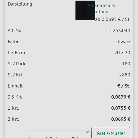
Artikeldetails
öffnen
ab 0,0695 €
/ St.
L253.044
schwarz
20 × 20
180
2880
€ / St.
0,0879 €
0,0755 €
0,0695 €
Gratis-Muster