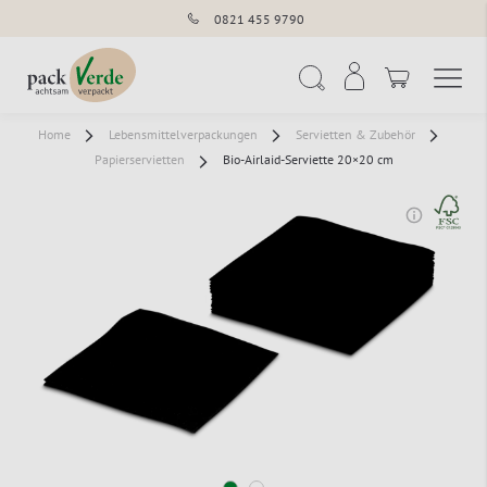
0821 455 9790
Navigation umschal
Suche
Home
Lebensmittelverpackungen
Servietten & Zubehör
Papierservietten
Bio-Airlaid-Serviette 20×20 cm