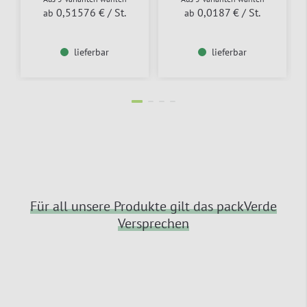
0,51576 €
/ St.
0,0187 €
/ St.
ab
ab
lieferbar
lieferbar
Für all unsere Produkte gilt das packVerde
Versprechen