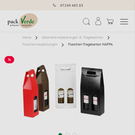
07249 483 83
Navigation umschal
Suche
Home
Geschenkverpackungen & Tragetaschen
Flaschenverpackungen
Flaschen-Tragekarton NAPPA
%
SALE