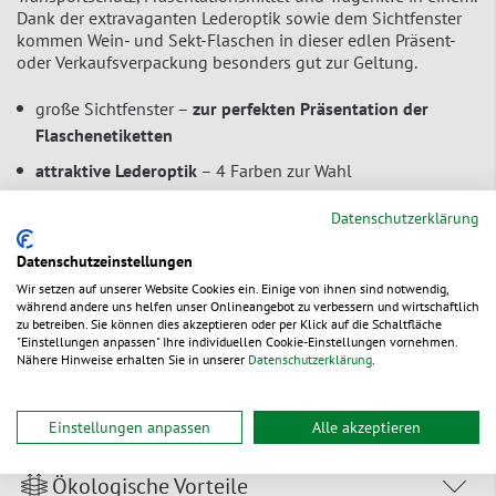
Dank der extravaganten Lederoptik sowie dem Sichtfenster
kommen Wein- und Sekt-Flaschen in dieser edlen Präsent-
oder Verkaufsverpackung besonders gut zur Geltung.
große Sichtfenster –
zur perfekten Präsentation der
Flaschenetiketten
attraktive Lederoptik
– 4 Farben zur Wahl
praktischer Tragegriff
Datenschutzerklärung
spart Lagerplatz
– wird flach angeliefert
Datenschutzeinstellungen
schnell und einfach aufgerichtet, rasch befüllt
Wir setzen auf unserer Website Cookies ein. Einige von ihnen sind notwendig,
während andere uns helfen unser Onlineangebot zu verbessern und wirtschaftlich
aus Wellpappe, recyclingfähig
zu betreiben. Sie können dies akzeptieren oder per Klick auf die Schaltfläche
"Einstellungen anpassen" Ihre individuellen Cookie-Einstellungen vornehmen.
Nähere Hinweise erhalten Sie in unserer
Datenschutzerklärung
.
Zur Bestelltabelle ↑
Beratung anfordern
Einstellungen anpassen
Alle akzeptieren
Ökologische Vorteile