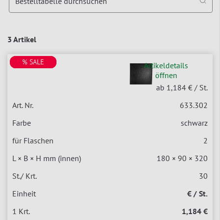
Bestelltabelle durchsuchen
3 Artikel
% SALE
% SALE
% SALE
Artikeldetails
öffnen
ab 1,184 €
/ St.
633.302
schwarz
2
180 × 90 × 320
30
€ / St.
1,184 €