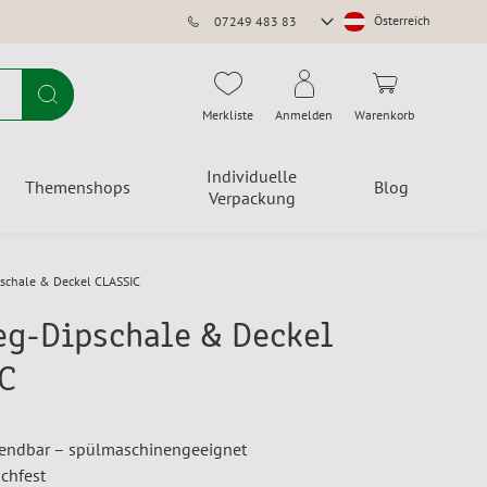
Store
Österreich
07249 483 83
auswählen
Suche
Merkliste
Anmelden
Warenkorb
Individuelle
Themenshops
Blog
Verpackung
schale & Deckel CLASSIC
g-Dipschale & Deckel
C
endbar – spülmaschinengeeignet
uchfest