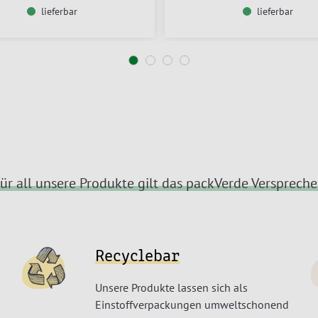
lieferbar
lieferbar
ür all unsere Produkte gilt das packVerde Versprech
Recyclebar
Unsere Produkte lassen sich als
Einstoffverpackungen umweltschonend