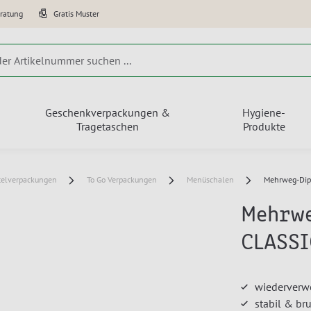
eratung
Gratis Muster
Geschenkverpackungen &
Hygiene-
Tragetaschen
Produkte
telverpackungen
To Go Verpackungen
Menüschalen
Mehrweg-Dip
Mehrwe
CLASSI
wiederverw
stabil & br