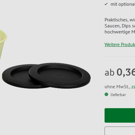
mit optiona
Praktisches, 
Saucen, Dips so
hochwertige Me
Weitere Produ
0,3
ab
ohne MwSt.,
z
lieferbar