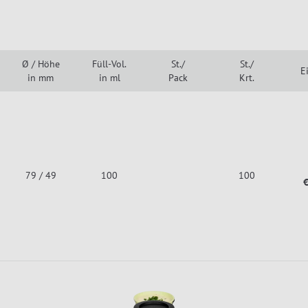
Ø / Höhe
Füll-Vol.
St./
St./
E
in mm
in ml
Pack
Krt.
79 / 49
100
100
€