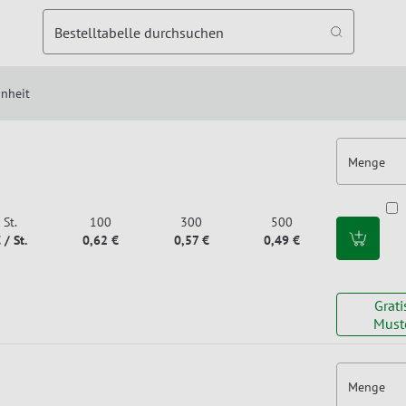
Bestelltabelle durchsuchen
inheit
Menge
St.
100
300
500
 / St.
0,62 €
0,57 €
0,49 €
Grati
Must
Menge