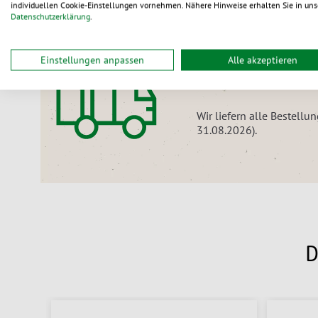
individuellen Cookie-Einstellungen vornehmen. Nähere Hinweise erhalten Sie in uns
Datenschutzerklärung
.
Nur noch für kurze Zeit:
Einstellungen anpassen
Alle akzeptieren
Versandkostenfr
Wir liefern alle Bestellu
31.08.2026).
D