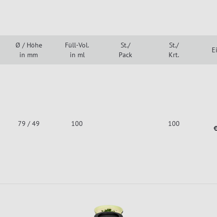
Ø / Höhe
Füll-Vol.
St./
St./
E
in mm
in ml
Pack
Krt.
79 / 49
100
100
€