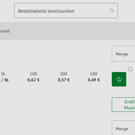
Bestelltabelle durchsuchen
inheit
Menge
St.
100
300
500
 / St.
0,62 €
0,57 €
0,49 €
Grati
Must
Menge