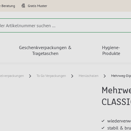
e Beratung
Gratis Muster
Geschenkverpackungen &
Hygiene-
Tragetaschen
Produkte
telverpackungen
To Go Verpackungen
Menüschalen
Mehrweg-Dip
Mehrwe
CLASSI
wiederverw
stabil & br