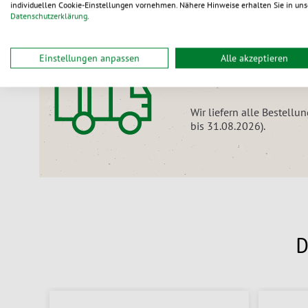
individuellen Cookie-Einstellungen vornehmen. Nähere Hinweise erhalten Sie in uns
Datenschutzerklärung
.
Nur noch für kurze Zeit:
Einstellungen anpassen
Alle akzeptieren
Versandkostenfr
Wir liefern alle Bestell
bis 31.08.2026).
D