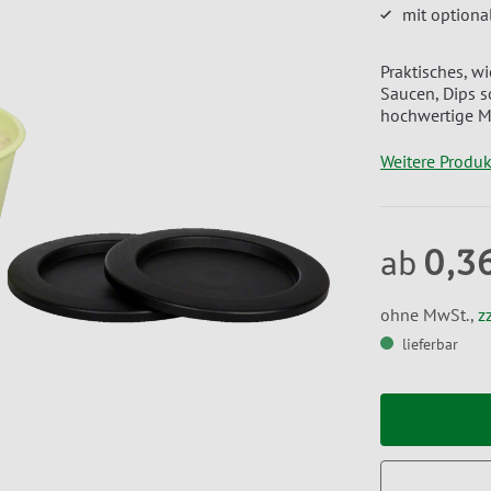
mit optiona
Praktisches, 
Saucen, Dips so
hochwertige Me
Weitere Produ
0,3
ab
ohne MwSt.,
z
lieferbar