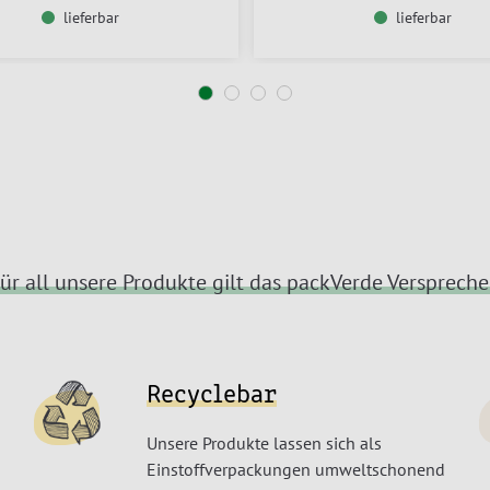
lieferbar
lieferbar
ür all unsere Produkte gilt das packVerde Versprech
Recyclebar
Unsere Produkte lassen sich als
Einstoffverpackungen umweltschonend