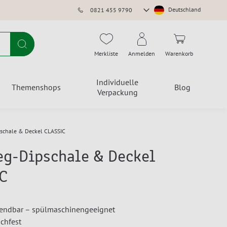
Store
Deutschland
0821 455 9790
auswählen
Suche
Merkliste
Anmelden
Warenkorb
Individuelle
Themenshops
Blog
Verpackung
schale & Deckel CLASSIC
g-Dipschale & Deckel
C
endbar – spülmaschinengeeignet
uchfest