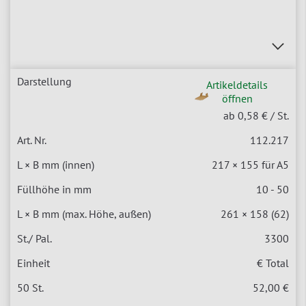
Artikeldetails
öffnen
ab 0,58 €
/ St.
112.217
217 × 155 für A5
10 - 50
261 × 158 (62)
3300
€ Total
52,00 €