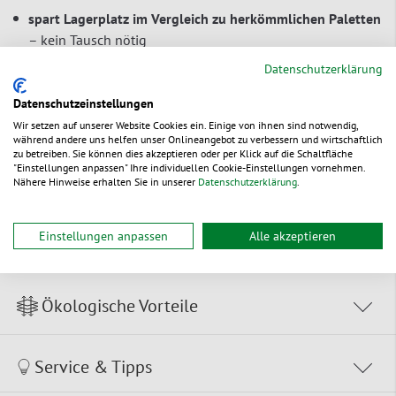
spart Lagerplatz im Vergleich zu herkömmlichen
Paletten
– kein Tausch nötig
4 verschiedene Längen
zur perfekten Abstimmung auf die
Datenschutzerklärung
Warengröße – kein Überstand sowie optimale
Datenschutzeinstellungen
Platzausnutzung beim Versand und im Lager
Wir setzen auf unserer Website Cookies ein. Einige von ihnen sind notwendig,
kann nach Gebrauch im Altpapier entsorgt werden
während andere uns helfen unser Onlineangebot zu verbessern und wirtschaftlich
zu betreiben. Sie können dies akzeptieren oder per Klick auf die Schaltfläche
aus 100 % Papier, recyclingfähig
"Einstellungen anpassen" Ihre individuellen Cookie-Einstellungen vornehmen.
Nähere Hinweise erhalten Sie in unserer
Datenschutzerklärung
.
Zur Bestelltabelle ↑
Beratung anfordern
Einstellungen anpassen
Alle akzeptieren
Ökologische Vorteile
Service & Tipps