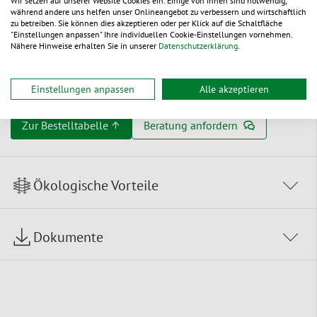
Wir setzen auf unserer Website Cookies ein. Einige von ihnen sind notwendig,
Kunststoff
während andere uns helfen unser Onlineangebot zu verbessern und wirtschaftlich
zu betreiben. Sie können dies akzeptieren oder per Klick auf die Schaltfläche
wiederverwendbar und komplett im Altpapier entsorgbar
"Einstellungen anpassen" Ihre individuellen Cookie-Einstellungen vornehmen.
Nähere Hinweise erhalten Sie in unserer
Datenschutzerklärung
.
(Einstoffmaterial)
aus Papier bzw. Pappe
(Füllung 100 % Recyclingmaterial)
Einstellungen anpassen
Alle akzeptieren
Zur Bestelltabelle ↑
Beratung anfordern
Ökologische Vorteile
Dokumente