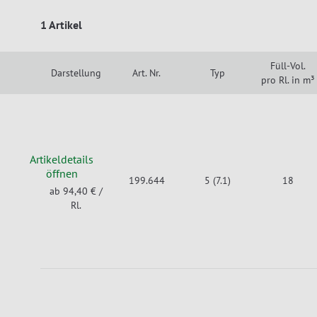
1 Artikel
Füll-Vol.
Darstellung
Art. Nr.
Typ
pro Rl. in m³
Artikeldetails
öffnen
199.644
5 (7.1)
18
ab 94,40 €
/
Rl.