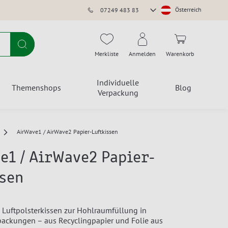
Store
Österreich
07249 483 83
auswählen
Suche
Merkliste
Anmelden
Warenkorb
Individuelle
Themenshops
Blog
Verpackung
AirWave1 / AirWave2 Papier-Luftkissen
e1 / AirWave2 Papier-
ssen
 Luftpolsterkissen zur Hohlraumfüllung in
ackungen – aus Recyclingpapier und Folie aus