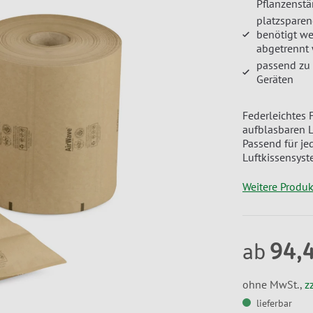
Pflanzenstä
platzsparen
benötigt w
abgetrennt
passend zu
Geräten
Federleichtes 
aufblasbaren L
Passend für je
Luftkissensyst
Weitere Produ
94,
ab
ohne MwSt.,
z
lieferbar