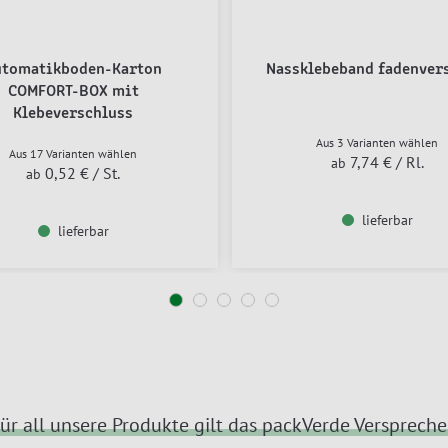
utomatikboden-Karton
Nassklebeband fadenver
COMFORT-BOX mit
Klebeverschluss
Aus 3 Varianten wählen
Aus 17 Varianten wählen
7,74 €
/ Rl.
ab
0,52 €
/ St.
ab
lieferbar
lieferbar
ür all unsere Produkte gilt das packVerde Versprech