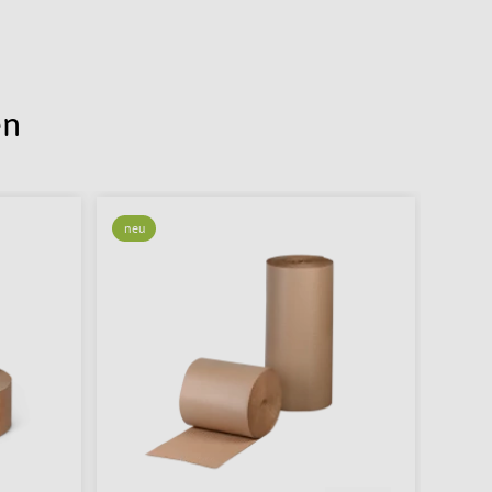
en
neu