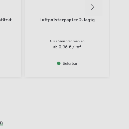
stärkt
Luftpolsterpapier 2-lagig
Aut
Aus 2 Varianten wählen
0,96 €
/ m²
ab
lieferbar
en