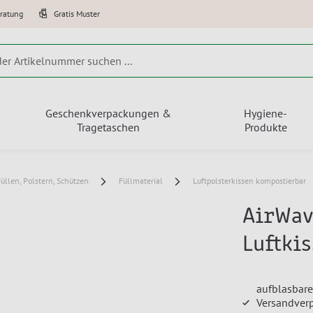
eratung
Gratis Muster
Geschenkverpackungen &
Hygiene-
Tragetaschen
Produkte
Füllen, Polstern, Schützen
Füllmaterial
Luftpolsterkissen kompostierbar
AirWav
Luftki
aufblasbare
Versandverp