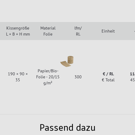
Kissengröße
Material
lfm/
Einheit
L × B × H mm
Folie
Rl.
Papier/Bio-
190 × 90 ×
€ / Rl.
11
Folie - 20/15
300
35
€ Total
45
g/m²
Passend dazu