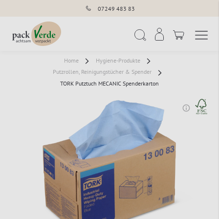
07249 483 83
Navigation umschal
Suche
Home
Hygiene-Produkte
Putzrollen, Reinigungstücher & Spender
TORK Putztuch MECANIC Spenderkarton