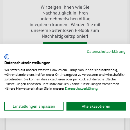
Wir zeigen Ihnen wie Sie
Nachhaltigkeit in Ihren
unternehmerischen Alltag
integrieren können - Werden Sie mit
unserem kostenlosen E-Book zum
Nachhaltigkeitspionier!
Jetzt downloaden
Datenschutzerklärung
Datenschutzeinstellungen
Wir setzen auf unserer Website Cookies ein. Einige von ihnen sind notwendig,
während andere uns helfen unser Onlineangebot zu verbessern und wirtschaftlich
zu betreiben. Sie können dies akzeptieren oder per Klick auf die Schaltfläche
Newsletter
"Einstellungen anpassen" Ihre individuellen Cookie-Einstellungen vornehmen.
Nähere Hinweise erhalten Sie in unserer
Datenschutzerklärung
.
Branchenrelevante News & Tipps
Erfahren Sie zuerst von Neuheiten
Einstellungen anpassen
Alle akzeptieren
Rabatt-Aktionen exklusiv vorab für Sie