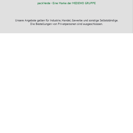
packVerde - Eine Marke der MEDEWO GRUPPE
Unsere Angebote gelten für Industrie, Handel, Gewerbe und sonstige Selbstständige.
Die Bestellungen von Privatpersonen sind ausgeschlossen.