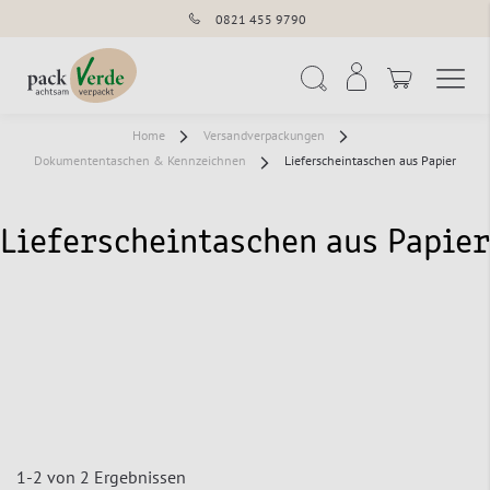
0821 455 9790
Navigation umschal
Suche
Home
Versandverpackungen
Dokumententaschen & Kennzeichnen
Lieferscheintaschen aus Papier
Lieferscheintaschen aus Papier
1
-
2
von
2
Ergebnissen