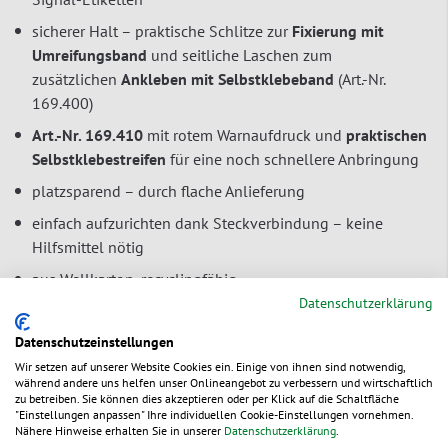
sicherer Halt – praktische Schlitze zur
Fixierung mit
Umreifungsband
und seitliche Laschen zum
zusätzlichen
Ankleben mit Selbstklebeband
(Art.-Nr.
169.400)
Art.-Nr. 169.410
mit rotem Warnaufdruck und
praktischen
Selbstklebestreifen
für eine noch schnellere Anbringung
platzsparend – durch flache Anlieferung
einfach aufzurichten dank Steckverbindung – keine
Hilfsmittel nötig
aus Wellkarton, recyclingfähig
Datenschutzerklärung
Datenschutzeinstellungen
Zur Bestelltabelle ↑
Beratung anfordern
Wir setzen auf unserer Website Cookies ein. Einige von ihnen sind notwendig,
während andere uns helfen unser Onlineangebot zu verbessern und wirtschaftlich
zu betreiben. Sie können dies akzeptieren oder per Klick auf die Schaltfläche
"Einstellungen anpassen" Ihre individuellen Cookie-Einstellungen vornehmen.
Nähere Hinweise erhalten Sie in unserer
Datenschutzerklärung
.
Ökologische Vorteile