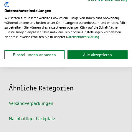
Datenschutzeinstellungen
Schwenkarm mit
Wir setzen auf unserer Website Cookies ein. Einige von ihnen sind notwendig,
Abfülleinrichtung für
während andere uns helfen unser Onlineangebot zu verbessern und wirtschaftlich
Wandmontage
zu betreiben. Sie können dies akzeptieren oder per Klick auf die Schaltfläche
"Einstellungen anpassen" Ihre individuellen Cookie-Einstellungen vornehmen.
Aus 2 Varianten wählen
Nähere Hinweise erhalten Sie in unserer
Datenschutzerklärung
.
179,00 €
/ St.
ab
Einstellungen anpassen
Alle akzeptieren
lieferbar
Ähnliche Kategorien
Versandverpackungen
Nachhaltiger Packplatz