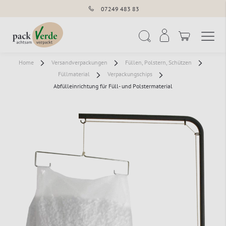
07249 483 83
Navigation umschal
Suche
Home
Versandverpackungen
Füllen, Polstern, Schützen
Füllmaterial
Verpackungschips
Abfülleinrichtung für Füll- und Polstermaterial