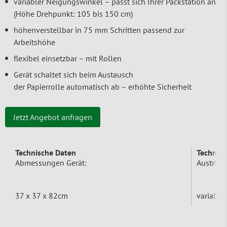
variabler Neigungswinkel – passt sich Ihrer Packstation an
(Höhe Drehpunkt: 105 bis 150 cm)
höhenverstellbar in 75 mm Schritten passend zur
Arbeitshöhe
flexibel einsetzbar – mit Rollen
Gerät schaltet sich beim Austausch
der Papierrolle automatisch ab – erhöhte Sicherheit
Jetzt Angebot anfragen
Technische Daten
Technis
Abmessungen Gerät:
Austritt
37 x 37 x 82cm
variabel 