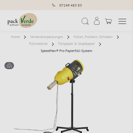
07249 483 83
Navigation umschal
Suche
Home
Versandverpackungen
Füllen, Polstern, Schützen
Füllmaterial
Füllpapier & Stopfpapier
SpeedMan® Pro Papierfüll-System