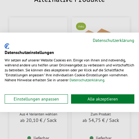
Alternative Produkte
neu
Datenschutzerklärung
Datenschutzeinstellungen
Wir setzen auf unserer Website Cookies ein. Einige von ihnen sind notwendig,
während andere uns helfen unser Onlineangebot zu verbessern und wirtschaftlich
zu betreiben. Sie können dies akzeptieren oder per Klick auf die Schaltfläche
"Einstellungen anpassen" Ihre individuellen Cookie-Einstellungen vornehmen.
Nähere Hinweise erhalten Sie in unserer
Datenschutzerklärung
.
Verpackungschips aus
Papier-
Pflanzenstärke FILL-IN
Verpackungschips im
Einstellungen anpassen
Alle akzeptieren
COLOR
Foliensack
Aus 4 Varianten wählen
Zum Produkt
20,10 €
/ Sack
54,75 €
/ Sack
ab
ab
lieferbar
lieferbar