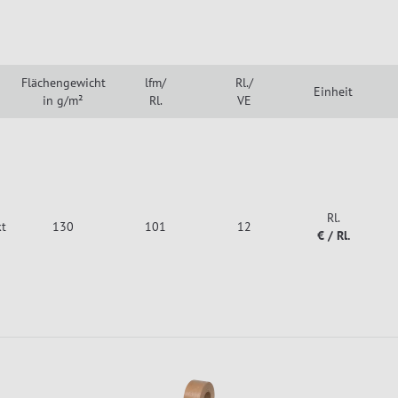
Flächengewicht
lfm/
Rl./
Einheit
in g/m²
Rl.
VE
Rl.
kt
130
101
12
€ / Rl.