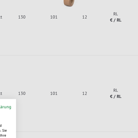
Rl.
kt
130
101
12
€ / Rl.
Rl.
kt
130
101
12
€ / Rl.
lärung
d
. Sie
Ihre