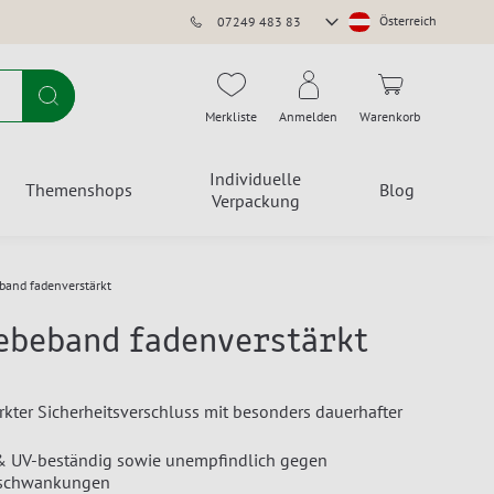
Store
Österreich
07249 483 83
auswählen
Suche
Merkliste
Anmelden
Warenkorb
Individuelle
Themenshops
Blog
Verpackung
band fadenverstärkt
ebeband fadenverstärkt
rkter Sicherheitsverschluss mit besonders dauerhafter
 & UV-beständig sowie unempfindlich gegen
rschwankungen