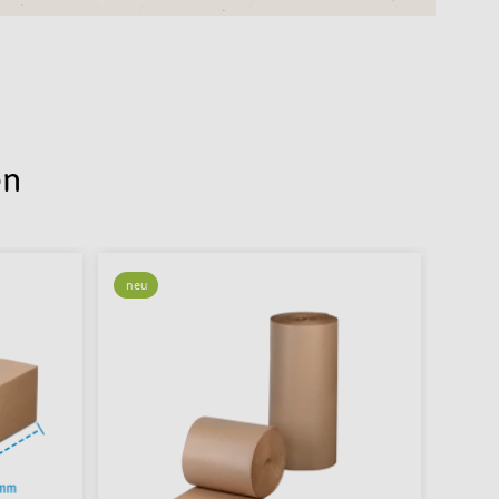
en
neu