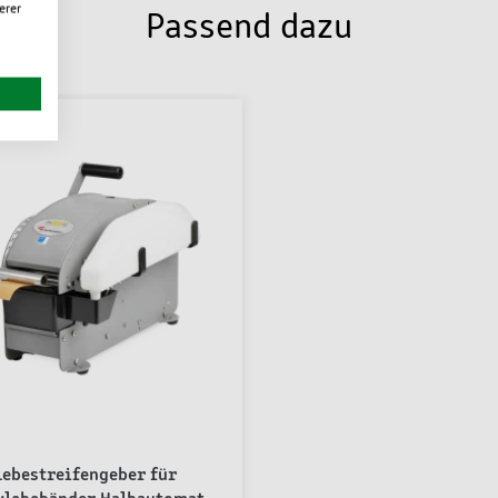
erer
Passend dazu
lebestreifengeber für