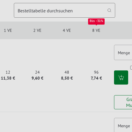
Bestelltabelle durchsuchen
Bis -31%
1 VE
2 VE
4 VE
8 VE
Menge
12
24
48
96
11,38 €
9,60 €
8,50 €
7,74 €
Gr
Mu
Menge