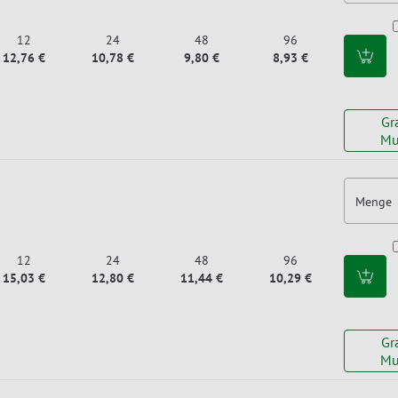
12
24
48
96
12,76 €
10,78 €
9,80 €
8,93 €
Gr
Mu
Menge
12
24
48
96
15,03 €
12,80 €
11,44 €
10,29 €
Gr
Mu