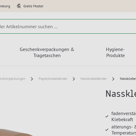
eratung
Gratis Muster
Geschenkverpackungen &
Hygiene-
Tragetaschen
Produkte
andverpackungen
Papierklebebänder
Nassklebebänder
Nassklebe
Nasskl
fadenverstä
Klebekraft
alterungs-
Temperatu