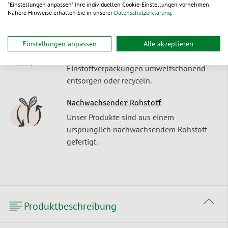
"Einstellungen anpassen" Ihre individuellen Cookie-Einstellungen vornehmen.
Werktagen ab Lager – oder zu Ihrem
Nähere Hinweise erhalten Sie in unserer
Datenschutzerklärung
.
Wunschtermin.
Recyclebar
Einstellungen anpassen
Alle akzeptieren
Unsere Produkte lassen sich als
Einstoffverpackungen umweltschonend
entsorgen oder recyceln.
Nachwachsender Rohstoff
Unser Produkte sind aus einem
ursprünglich nachwachsendem Rohstoff
gefertigt.
Produktbeschreibung