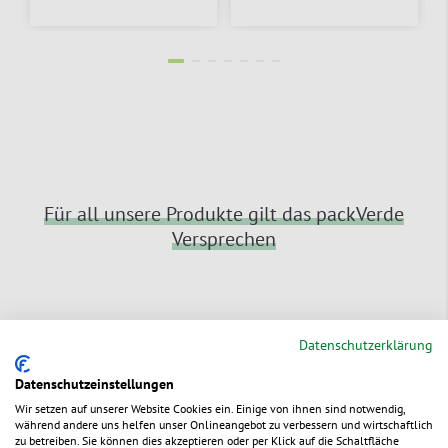
Für all unsere Produkte gilt das packVerde
Versprechen
Datenschutzerklärung
Datenschutzeinstellungen
Schnelle Lieferung
Wir setzen auf unserer Website Cookies ein. Einige von ihnen sind notwendig,
Bestellungen bis Mo-Do 15:30 Uhr, Fr
während andere uns helfen unser Onlineangebot zu verbessern und wirtschaftlich
13:30 Uhr erreichen Sie i.d.R. in 1-2
zu betreiben. Sie können dies akzeptieren oder per Klick auf die Schaltfläche