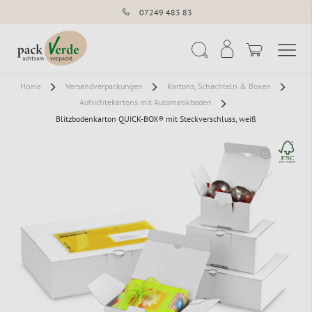
07249 483 83
Navigation umschal
Suche
Home
Versandverpackungen
Kartons, Schachteln & Boxen
Aufrichtekartons mit Automatikboden
Blitzbodenkarton QUICK-BOX® mit Steckverschluss, weiß