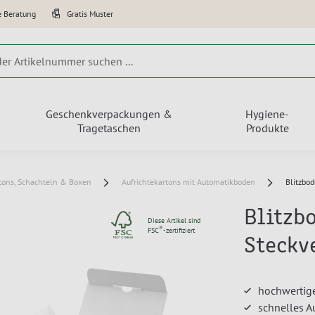
e Beratung
Gratis Muster
Geschenkverpackungen &
Hygiene-
Tragetaschen
Produkte
tons, Schachteln & Boxen
Aufrichtekartons mit Automatikboden
Blitzbo
Blitzb
Diese Artikel sind
®
FSC
-zertifiziert
Steckv
hochwertig
schnelles A