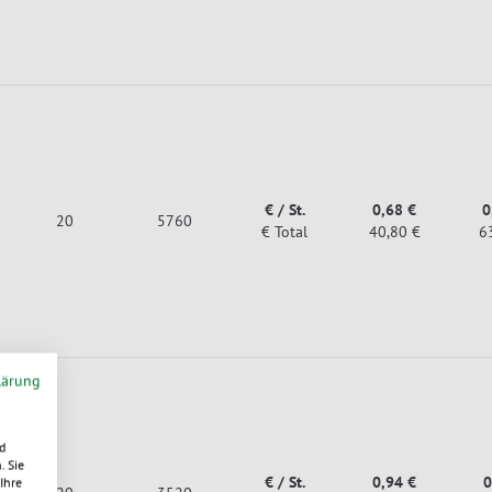
€ / St.
0,68 €
0
20
5760
€ Total
40,80 €
6
lärung
d
. Sie
€ / St.
0,94 €
0
Ihre