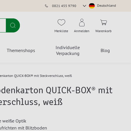
Store
Deutschland
0821 455 9790
auswählen
Suche
Merkliste
Anmelden
Warenkorb
Individuelle
Themenshops
Blog
Verpackung
denkarton QUICK-BOX® mit Steckverschluss, weiß
odenkarton QUICK-BOX® mit
erschluss, weiß
e weiße Optik
ufrichten mit Blitzboden