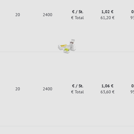
€ / St.
1,02 €
0
20
2400
€ Total
61,20 €
9
€ / St.
1,06 €
0
20
2400
€ Total
63,60 €
9