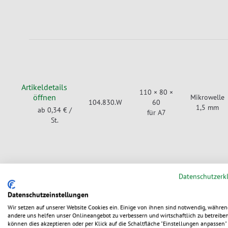
Artikeldetails
110 × 80 ×
öffnen
Mikrowelle
104.830.W
60
1,5 mm
ab 0,34 €
/
für A7
St.
Datenschutzerk
Datenschutzeinstellungen
Wir setzen auf unserer Website Cookies ein. Einige von ihnen sind notwendig, währen
Artikeldetails
andere uns helfen unser Onlineangebot zu verbessern und wirtschaftlich zu betreiben
öffnen
145 × 107 ×
Mikrowelle
können dies akzeptieren oder per Klick auf die Schaltfläche "Einstellungen anpassen" 