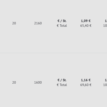
€ / St.
1,09 €
1
20
2160
€ Total
65,40 €
10
€ / St.
1,16 €
1
20
1600
€ Total
69,60 €
10