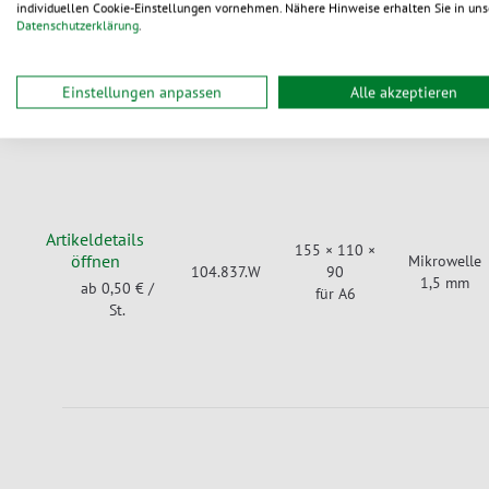
104.833.W
individuellen Cookie-Einstellungen vornehmen. Nähere Hinweise erhalten Sie in uns
60
1,5 mm
ab 0,46 €
/
Datenschutzerklärung
.
St.
Einstellungen anpassen
Alle akzeptieren
Artikeldetails
155 × 110 ×
öffnen
Mikrowelle
104.837.W
90
1,5 mm
ab 0,50 €
/
für A6
St.