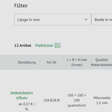
Filter
Länge in mm
Breite in
12 Artikel
Maßskizze
L × B × H mm
Qualität
Darstellung
Art. Nr.
(innen)
Materialstärk
Artikeldetails
100 × 100 ×
öffnen
Mikrowelle
104.828.W
100
1,5 mm
ab 0,37 €
/
quadratisch
St.