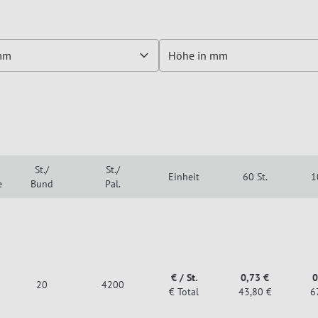
 mm
Höhe in mm
St./
St./
Einheit
60 St.
1
e
Bund
Pal.
€ / St.
0,73 €
0
20
4200
€ Total
43,80 €
6