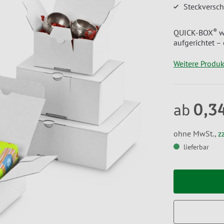
Steckversch
®
QUICK-BOX
w
aufgerichtet –
Weitere Produ
0,3
ab
ohne MwSt.,
z
lieferbar