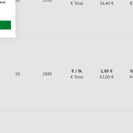
20
3520
erer
€ Total
56,40 €
8
€ / St.
1,05 €
0
20
2880
€ Total
63,00 €
9