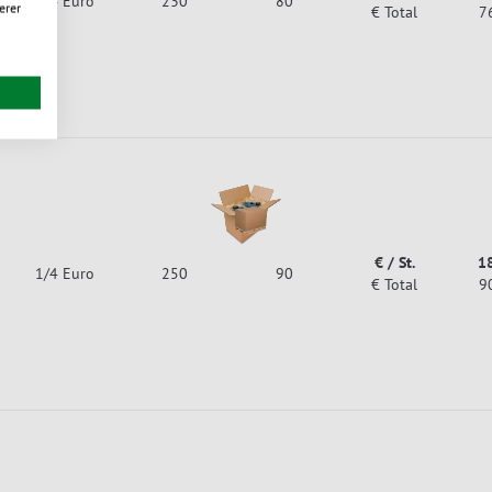
1/4 Euro
230
80
erer
€ Total
7
€ / St.
1
1/4 Euro
250
90
€ Total
9