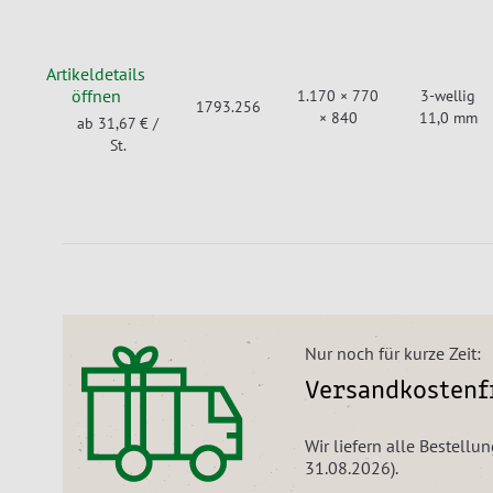
Artikeldetails
öffnen
1.170 × 770
3-wellig
1793.256
× 840
11,0 mm
ab 31,67 €
/
St.
Nur noch für kurze Zeit:
Versandkostenfr
Wir liefern alle Bestellu
31.08.2026).