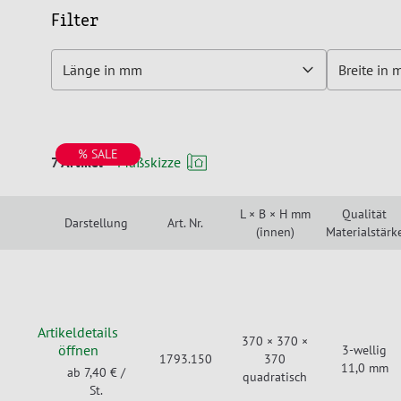
Filter
Länge in mm
Breite in
% SALE
7 Artikel
Maßskizze
L × B × H mm
Qualität
Darstellung
Art. Nr.
(innen)
Materialstärk
Artikeldetails
370 × 370 ×
öffnen
3-wellig
1793.150
370
11,0 mm
ab 7,40 €
/
quadratisch
St.