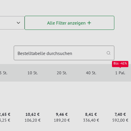
Alle Filter anzeigen
Bestelltabelle durchsuchen
Bis -41%
5 St.
10 St.
20 St.
40 St.
1 Pal.
2,65 €
10,62 €
9,46 €
8,41 €
7,40 €
3,25 €
106,20 €
189,20 €
336,40 €
592,00 €