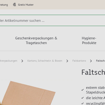
eratung
Gratis Muster
Geschenkverpackungen &
Hygiene-
Tragetaschen
Produkte
dverpackungen
Kartons, Schachteln & Boxen
Faltkartons
Faltsch
Faltsch
extrem stab
Stapeldruck
die leichte 
recyclingfä