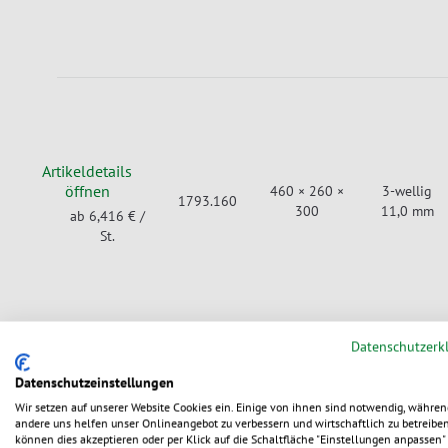
Artikeldetails
öffnen
460 × 260 ×
3-wellig
1793.160
300
11,0 mm
ab 6,416 €
/
St.
Datenschutzerk
Datenschutzeinstellungen
Wir setzen auf unserer Website Cookies ein. Einige von ihnen sind notwendig, währen
Artikeldetails
andere uns helfen unser Onlineangebot zu verbessern und wirtschaftlich zu betreiben
öffnen
570 × 370 ×
3-wellig
können dies akzeptieren oder per Klick auf die Schaltfläche "Einstellungen anpassen" 