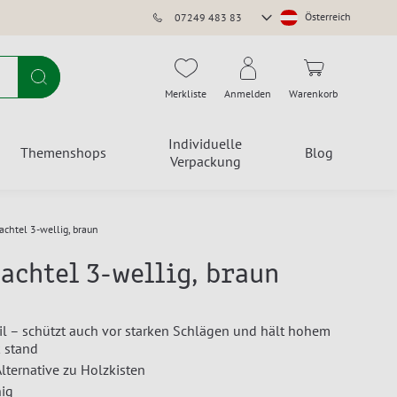
Store
Österreich
07249 483 83
auswählen
Suche
Merkliste
Anmelden
Warenkorb
Individuelle
Themenshops
Blog
Verpackung
achtel 3-wellig, braun
achtel 3-wellig, braun
il – schützt auch vor starken Schlägen und hält hohem
 stand
Alternative zu Holzkisten
hig