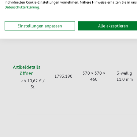
1793.178
individuellen Cookie-Einstellungen vornehmen. Nähere Hinweise erhalten Sie in uns
370
11,0 mm
ab 8,92 €
/
Datenschutzerklärung
.
St.
Einstellungen anpassen
Alle akzeptieren
Artikeldetails
öffnen
570 × 370 ×
3-wellig
1793.190
460
11,0 mm
ab 10,62 €
/
St.