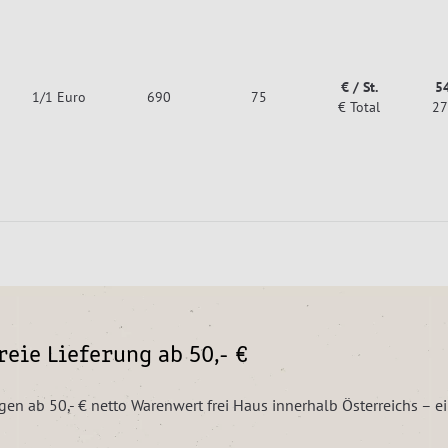
€ / St.
5
1/1 Euro
690
75
€ Total
27
eie Lieferung ab 50,- €
ngen ab 50,- € netto Warenwert frei Haus innerhalb Österreichs – 