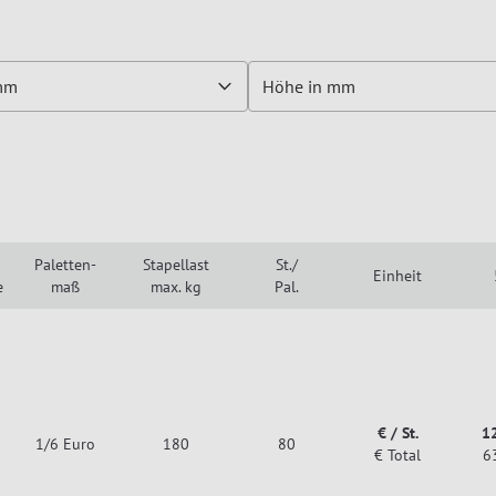
 mm
Höhe in mm
Paletten-
Stapellast
St./
Einheit
e
maß
max. kg
Pal.
€ / St.
1
1/6 Euro
180
80
€ Total
6