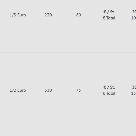
€ / St.
2
1/3 Euro
230
80
€ Total
10
€ / St.
3
1/2 Euro
330
75
€ Total
15