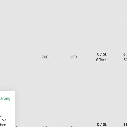
€ / St.
6
-
200
180
€ Total
3
lärung
d
. Sie
€ / St.
1
Ihre