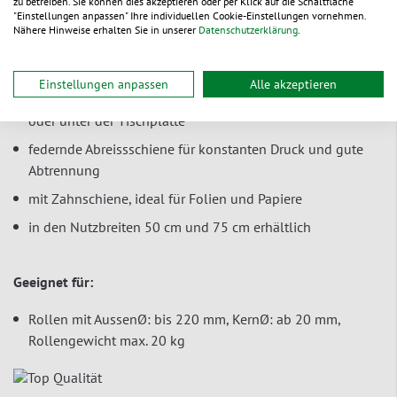
zu betreiben. Sie können dies akzeptieren oder per Klick auf die Schaltfläche
Ladeneinrichtungen und Packstellenumgebungen ein.
"Einstellungen anpassen" Ihre individuellen Cookie-Einstellungen vornehmen.
Nähere Hinweise erhalten Sie in unserer
Datenschutzerklärung
.
praktische Einhandbedienung dank hoher Standfestigkeit
Stahlprofilrahmen in Lichtgrau
Einstellungen anpassen
Alle akzeptieren
Ausführungen zur Montage an der Wand, auf dem Tisch
oder unter der Tischplatte
federnde Abreissschiene für konstanten Druck und gute
Abtrennung
mit Zahnschiene, ideal für Folien und Papiere
in den Nutzbreiten 50 cm und 75 cm erhältlich
Geeignet für:
Rollen mit AussenØ: bis 220 mm, KernØ: ab 20 mm,
Rollengewicht max. 20 kg