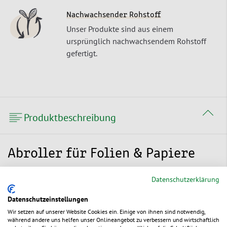
Nachwachsender Rohstoff
Unser Produkte sind aus einem
ursprünglich nachwachsendem Rohstoff
gefertigt.
Produktbeschreibung
Abroller für Folien & Papiere
Der Abroller für Folien und Papiere (Ladenrollen) ist
Datenschutzerklärung
besonders einfach in der Handhabung: Das Abreißen von
Datenschutzeinstellungen
passenden Folien- und Papierformaten ist mit der federnden,
gezahnten Abreißschiene ganz einfach. Das dezente Design
Wir setzen auf unserer Website Cookies ein. Einige von ihnen sind notwendig,
des Abrollers passt sich gut in verschiedenste
während andere uns helfen unser Onlineangebot zu verbessern und wirtschaftlich