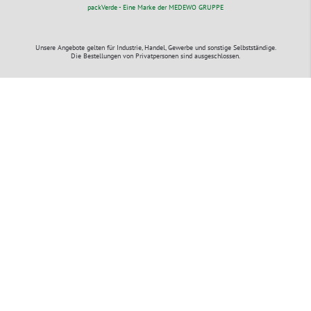
packVerde - Eine Marke der MEDEWO GRUPPE
Unsere Angebote gelten für Industrie, Handel, Gewerbe und sonstige Selbstständige.
Die Bestellungen von Privatpersonen sind ausgeschlossen.