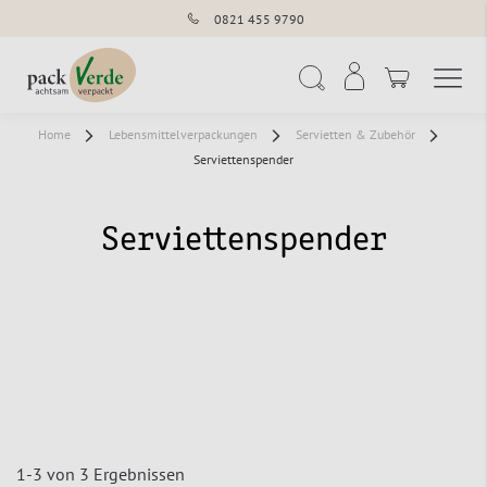
0821 455 9790
Navigation umschal
Suche
Home
Lebensmittelverpackungen
Servietten & Zubehör
Serviettenspender
Serviettenspender
1
-
3
von
3
Ergebnissen