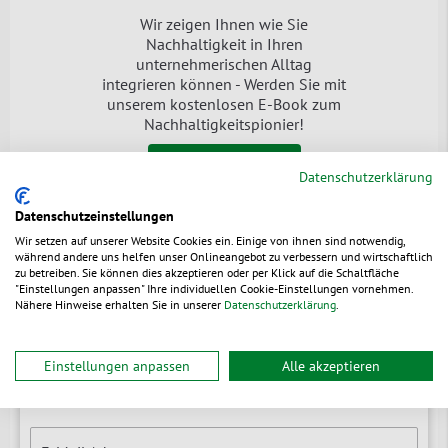
Wir zeigen Ihnen wie Sie
Nachhaltigkeit in Ihren
unternehmerischen Alltag
integrieren können - Werden Sie mit
unserem kostenlosen E-Book zum
Nachhaltigkeitspionier!
Jetzt downloaden
Datenschutzerklärung
Datenschutzeinstellungen
Wir setzen auf unserer Website Cookies ein. Einige von ihnen sind notwendig,
während andere uns helfen unser Onlineangebot zu verbessern und wirtschaftlich
zu betreiben. Sie können dies akzeptieren oder per Klick auf die Schaltfläche
Newsletter
"Einstellungen anpassen" Ihre individuellen Cookie-Einstellungen vornehmen.
Nähere Hinweise erhalten Sie in unserer
Datenschutzerklärung
.
Branchenrelevante News & Tipps
Erfahren Sie zuerst von Neuheiten
Einstellungen anpassen
Alle akzeptieren
Rabatt-Aktionen exklusiv vorab für Sie