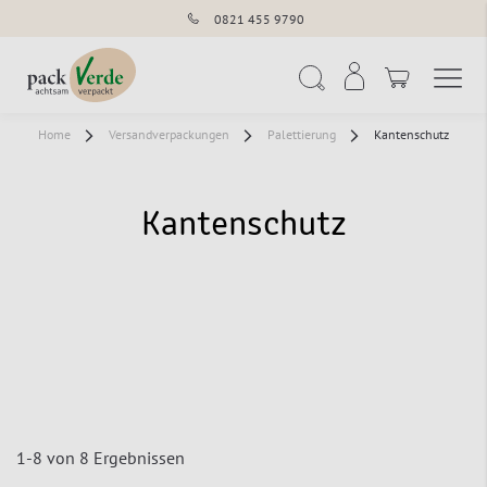
0821 455 9790
Navigation umschal
Suche
Home
Versandverpackungen
Palettierung
Kantenschutz
Kantenschutz
1
-
8
von
8
Ergebnissen