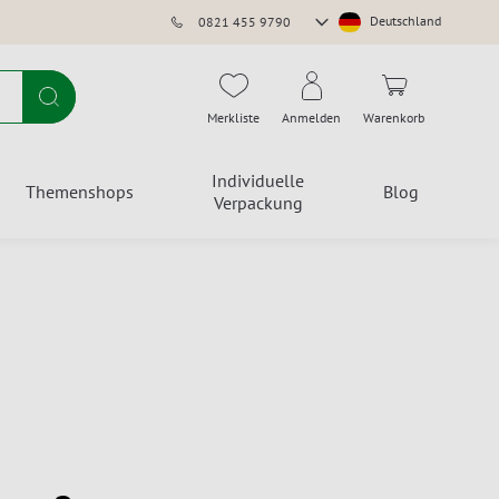
Store
Deutschland
0821 455 9790
auswählen
Suche
Merkliste
Anmelden
Warenkorb
Individuelle
Themenshops
Blog
Verpackung