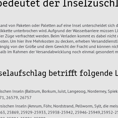
bedeutet der Inselzusch
and von Paketen oder Paletten auf eine Insel unterscheidet sich d
tikkette unterbrochen wird. Aufgrund der Wasserbarriere müssen 
der Züge verfrachtet werden. Beim Verladen kommt es dabei nicht
osten. Um hier ihre Mehrkosten zu decken, erheben Versanddienstl
hängig von der Größe und dem Gewicht der Fracht und können nic
lb im Rahmen der Versandabwicklung noch einmal gesondert mit 
selaufschlag betrifft folgende 
sischen Inseln (Baltrum, Borkum, Juist, Langeoog, Norderney, Sp
71, 26579, 26757
esischen Inseln (Amrum, Föhr, Nordstrand, Pellworm, Sylt, die me
863, 25869, 25929-25933, 25938-25942, 25946-25949,25952-2