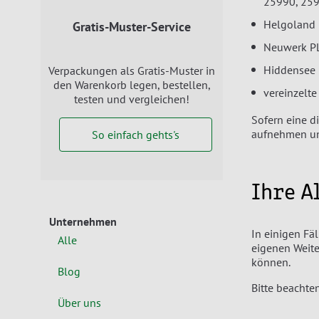
25990, 25
Helgoland 
Gratis-Muster-Service
Neuwerk P
Hiddensee 
Verpackungen als Gratis-Muster in
den Warenkorb legen, bestellen,
vereinzelt
testen und vergleichen!
Sofern eine di
aufnehmen und
So einfach gehts's
Ihre A
Unternehmen
In einigen Fä
Alle
eigenen Weite
können.
Blog
Bitte beacht
Über uns