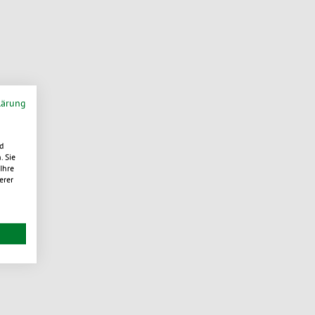
lärung
d
. Sie
Ihre
erer