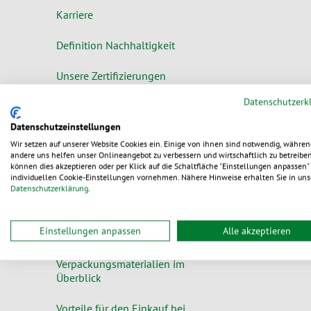
Karriere
Definition Nachhaltigkeit
Unsere Zertifizierungen
Datenschutzerk
Individuelle Verpackungen
Datenschutzeinstellungen
PEFC und FSC®
Wir setzen auf unserer Website Cookies ein. Einige von ihnen sind notwendig, währen
andere uns helfen unser Onlineangebot zu verbessern und wirtschaftlich zu betreiben
können dies akzeptieren oder per Klick auf die Schaltfläche "Einstellungen anpassen" 
individuellen Cookie-Einstellungen vornehmen. Nähere Hinweise erhalten Sie in uns
FAQ / Hilfe
Datenschutzerklärung
.
Alle
Einstellungen anpassen
Alle akzeptieren
Kontakt
Verpackungsmaterialien im
Überblick
Vorteile für den Einkauf bei