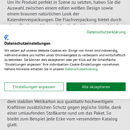
Um Ihr Produkt perfekt in Szene zu setzten, haben Sie die
Auswahl zwischen einem edlen weißen Design sowie
einem braunen natürlichen Look der
Kalenderverpackungen. Die Flachverpackung bietet durch
einen Steckverschluss mit Arretierfunktion eine praktische
Öffnung, mit der sowohl Sie wertvolle Zeit beim
Datenschutzerklärung
Schließen als auch Ihre Kunden beim Öffnen gewinnen.
Datenschutzeinstellungen
Wir setzen auf unserer Website Cookies ein. Einige von ihnen sind notwendig,
während andere uns helfen unser Onlineangebot zu verbessern und wirtschaftlich
MECAWELL LIGHT Buch &
zu betreiben. Sie können dies akzeptieren oder per Klick auf die Schaltfläche
"Einstellungen anpassen" Ihre individuellen Cookie-Einstellungen vornehmen.
Medienverpackung
Nähere Hinweise erhalten Sie in unserer
Datenschutzerklärung
.
Die Kartonage ist ideal ausgelegt für jegliche
Einstellungen anpassen
Alle akzeptieren
Medienverpackung, wie beispielsweise Bücher, Kataloge
aber auch DVDs oder CDs. Der flache Karton bietet neben
dem stabilen Wellkarton aus qualitativ hochwertigem
Kraftliner zusätzlichen Schutz gegen jegliche Stöße, dank
einer umlaufenden Stoßkante rund um das Paket. So
bleibt zum Beispiel jede Ecke vom versendeten Katalog
glatt.