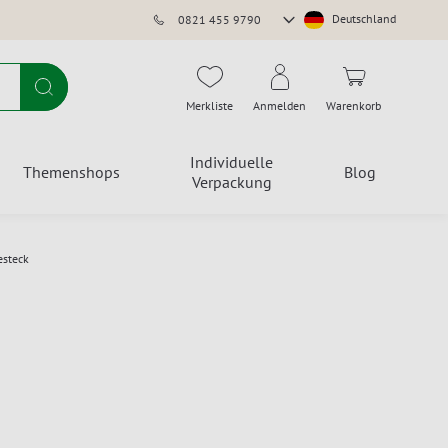
Store
Deutschland
0821 455 9790
auswählen
Suche
Merkliste
Anmelden
Warenkorb
Individuelle
Themenshops
Blog
Verpackung
esteck