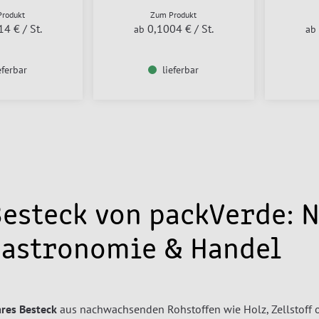
rodukt
Zum Produkt
14 €
/ St.
0,1004 €
/ St.
ab
ab
eferbar
lieferbar
e
ste
Besteck von packVerde: 
Gastronomie & Handel
res Besteck
aus nachwachsenden Rohstoffen wie Holz, Zellstoff 