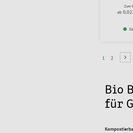
Zum P
0,02
ab
li
Seite
Sie lesen Seite
Seite
1
2
Seit
Näch
Bio 
für 
Kompostierba