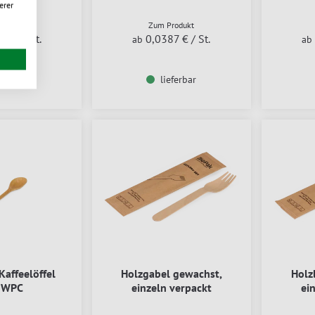
erer
rodukt
Zum Produkt
69 €
/ St.
0,0387 €
/ St.
ab
ab
eferbar
lieferbar
affeelöffel
Holzgabel gewachst,
Holz
 WPC
einzeln verpackt
ei