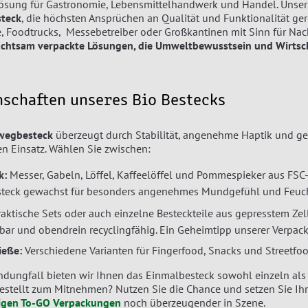
ösung für Gastronomie, Lebensmittelhandwerk und Handel. Unser 
steck
, die höchsten Ansprüchen an Qualität und Funktionalität ger
e, Foodtrucks, Messebetreiber oder Großkantinen mit Sinn für Nac
achtsam verpackte Lösungen, die Umweltbewusstsein und Wirtsch
nschaften unseres Bio Bestecks
nwegbesteck
überzeugt durch Stabilität, angenehme Haptik und ge
en Einsatz. Wählen Sie zwischen:
k:
Messer, Gabeln, Löffel, Kaffeelöffel und Pommespieker aus FSC- 
steck gewachst für besonders angenehmes Mundgefühl und Feucht
aktische Sets oder auch einzelne Besteckteile aus gepresstem Zells
bar und obendrein recyclingfähig. Ein Geheimtipp unserer Verpac
ieße:
Verschiedene Varianten für Fingerfood, Snacks und Streetfoo
dungfall bieten wir Ihnen das Einmalbesteck sowohl einzeln als a
estellt zum Mitnehmen? Nutzen Sie die Chance und setzen Sie Ihr
igen To-GO Verpackungen
noch überzeugender in Szene.