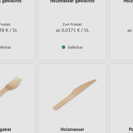
l gewachst
Holzmesser gewachst
Holz
rodukt
Zum Produkt
38 €
/ St.
0,0371 €
/ St.
ab
ab
eferbar
lieferbar
gabel
Holzmesser
P