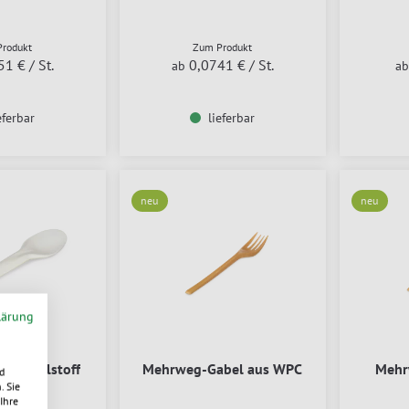
rodukt
Zum Produkt
51 €
/ St.
0,0741 €
/ St.
ab
a
eferbar
lieferbar
neu
neu
lärung
 aus Zellstoff
Mehrweg-Gabel aus WPC
Mehr
d
. Sie
Ihre