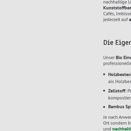
nachhaltige L
Kunststoffbe
Cafés, Imbiss
jederzeit auf
Die Eige
Unser
Bio Ei
professionell
Holzbestec
als Holzbe
Zellstoff:
Pr
kompostier
Bambus Sp
Je nach Anwen
Ort sondern b
und
nachhalt