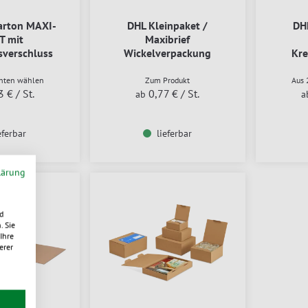
arton MAXI-
DHL Kleinpaket /
DH
T mit
Maxibrief
sverschluss
Wickelverpackung
Kr
höhenvariabel
h
anten wählen
Zum Produkt
Aus 
3 €
/ St.
0,77 €
/ St.
ab
a
eferbar
lieferbar
lärung
d
. Sie
Ihre
erer