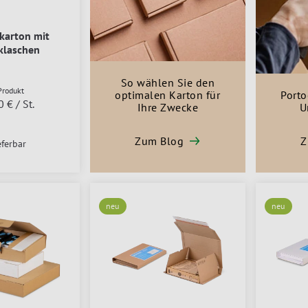
karton mit
klaschen
So wählen Sie den
rodukt
optimalen Karton für
Porto
0 €
/ St.
Ihre Zwecke
U
Zum Blog
Z
eferbar
neu
neu