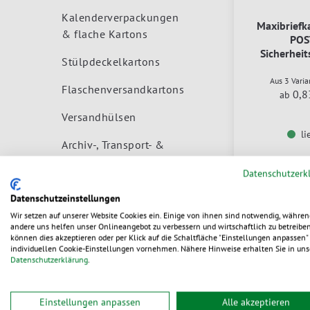
Kalenderverpackungen
Maxibriefk
& flache Kartons
POS
Sicherheit
Stülpdeckelkartons
Aus 3 Vari
Flaschenversandkartons
0,8
ab
Versandhülsen
li
Archiv-, Transport- &
Umzugskartons
Datenschutzerk
Beutel & Säcke
Datenschutzeinstellungen
Versandtaschen
Wir setzen auf unserer Website Cookies ein. Einige von ihnen sind notwendig, währen
andere uns helfen unser Onlineangebot zu verbessern und wirtschaftlich zu betreiben
können dies akzeptieren oder per Klick auf die Schaltfläche "Einstellungen anpassen" 
Papierklebebänder
individuellen Cookie-Einstellungen vornehmen. Nähere Hinweise erhalten Sie in uns
Datenschutzerklärung
.
Dokumententaschen &
Kennzeichnen
Einstellungen anpassen
Alle akzeptieren