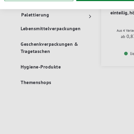
Füllen, Polstern, Schützen
Kreuzve
einteilig, 
Palettierung
Lebensmittelverpackungen
Aus 4 Vari
0,8
ab
Geschenkverpackungen &
Tragetaschen
li
Hygiene-Produkte
Themenshops