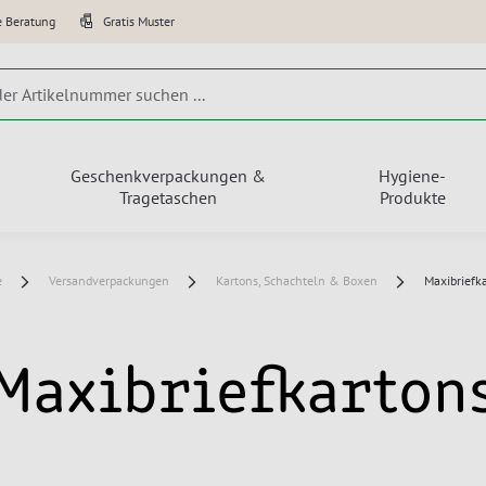
e Beratung
Gratis Muster
Geschenkverpackungen &
Hygiene-
Tragetaschen
Produkte
e
Versandverpackungen
Kartons, Schachteln & Boxen
Maxibriefk
Maxibriefkarton