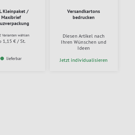
L Kleinpaket /
Versandkartons
Maxibrief
bedrucken
euzverpackung
öhenvariabel
2 Varianten wählen
Diesen Artikel nach
1,15 €
/ St.
b
Ihren Wünschen und
Ideen
lieferbar
Jetzt individualisieren