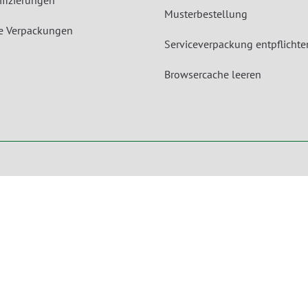
ifizierungen
Musterbestellung
le Verpackungen
Serviceverpackung entpflichte
Browsercache leeren
Unsere Angebote gelten für Industrie, Handel, Gewerbe und sonstige Selbstständige.
Die Bestellungen von Privatpersonen sind ausgeschlossen.