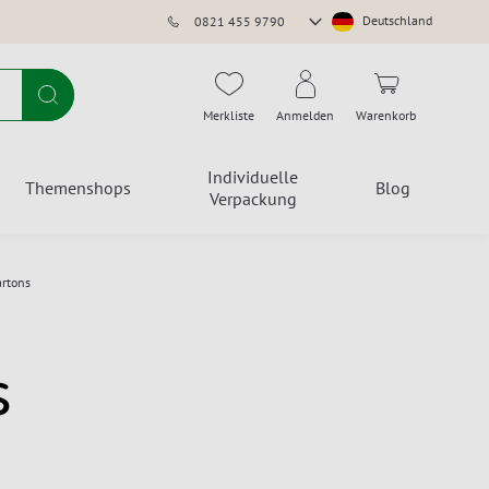
Store
Deutschland
0821 455 9790
auswählen
Suche
Merkliste
Anmelden
Warenkorb
Individuelle
Themenshops
Blog
Verpackung
artons
s