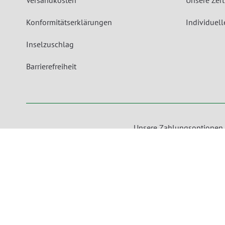
Versandkosten
Unsere Zert
Konformitätserklärungen
Individuel
Inselzuschlag
Barrierefreiheit
Unsere Zahlungsoptionen
packVerde - Eine Marke der MEDEWO GRUPPE