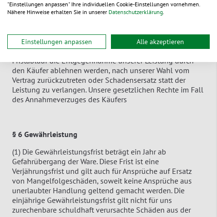
über.
"Einstellungen anpassen" Ihre individuellen Cookie-Einstellungen vornehmen.
Nähere Hinweise erhalten Sie in unserer
Datenschutzerklärung
.
(10) Kommt der Käufer in Annahmeverzug oder verletzt er
sonstige Mitwirkungspflichten, sind wir berechtigt, nach
fruchtlosem Ablauf einer von uns gesetzten
Einstellungen anpassen
Alle akzeptieren
angemessenen Nachfrist mit der Androhung, dass wir mit
Fristablauf die Entgegennahme unserer Leistung durch
den Käufer ablehnen werden, nach unserer Wahl vom
Vertrag zurückzutreten oder Schadensersatz statt der
Leistung zu verlangen. Unsere gesetzlichen Rechte im Fall
des Annahmeverzuges des Käufers
§ 6 Gewährleistung
(1) Die Gewährleistungsfrist beträgt ein Jahr ab
Gefahrübergang der Ware. Diese Frist ist eine
Verjährungsfrist und gilt auch für Ansprüche auf Ersatz
von Mangelfolgeschäden, soweit keine Ansprüche aus
unerlaubter Handlung geltend gemacht werden. Die
einjährige Gewährleistungsfrist gilt nicht für uns
zurechenbare schuldhaft verursachte Schäden aus der