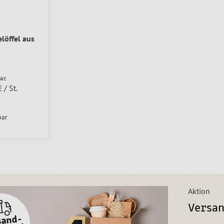
löffel aus
ukt
€
/ St.
bar
Aktion
Versan