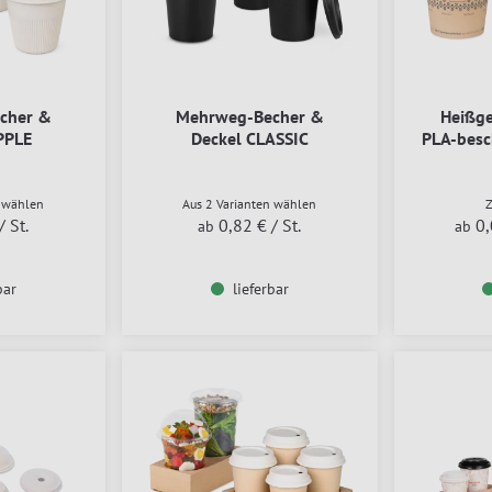
cher &
Mehrweg-Becher &
Heißge
PPLE
Deckel CLASSIC
PLA-besc
n wählen
Aus 2 Varianten wählen
/ St.
0,82 €
/ St.
0
ab
ab
bar
lieferbar