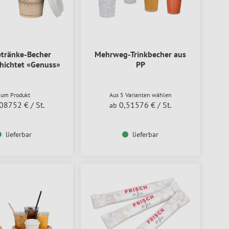
tränke-Becher
Mehrweg-Trinkbecher aus
hichtet «Genuss»
PP
Zum Produkt
Aus 5 Varianten wählen
,08752 €
/ St.
0,51576 €
/ St.
ab
lieferbar
lieferbar