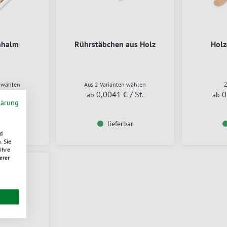
hhalm
Rührstäbchen aus Holz
Holz
n wählen
Aus 2 Varianten wählen
€
/ St.
0,0041 €
/ St.
0
ab
ab
lärung
bar
lieferbar
d
. Sie
Ihre
erer