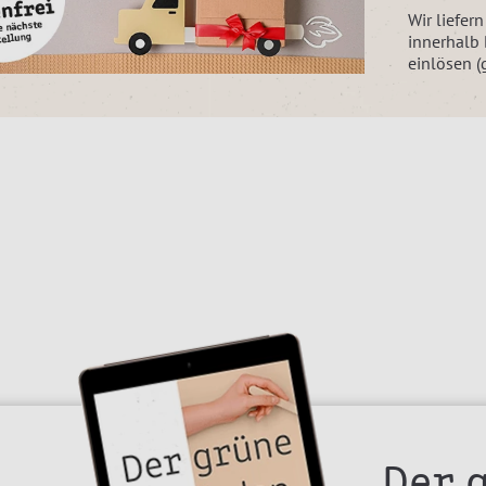
Wir liefer
innerhalb
einlösen (
Der