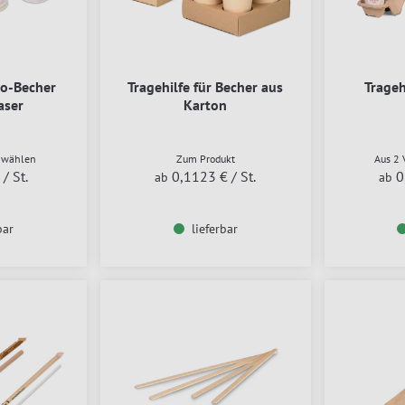
go-Becher
Tragehilfe für Becher aus
Trageh
aser
Karton
n wählen
Zum Produkt
Aus 2 
/ St.
0,1123 €
/ St.
0
ab
ab
bar
lieferbar