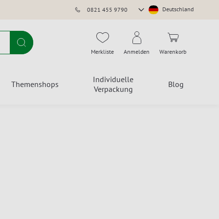
Store
Deutschland
0821 455 9790
auswählen
Suche
Merkliste
Anmelden
Warenkorb
Individuelle
Themenshops
Blog
Verpackung