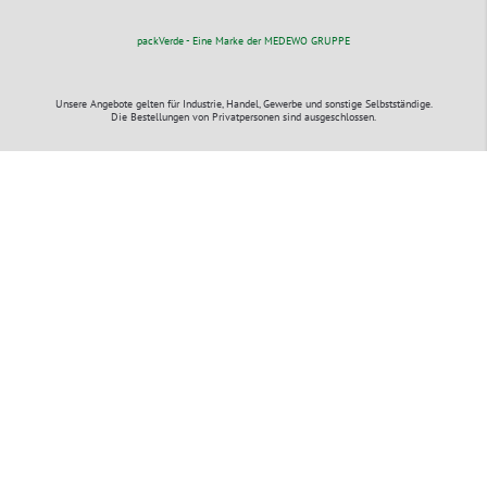
packVerde - Eine Marke der MEDEWO GRUPPE
Unsere Angebote gelten für Industrie, Handel, Gewerbe und sonstige Selbstständige.
Die Bestellungen von Privatpersonen sind ausgeschlossen.