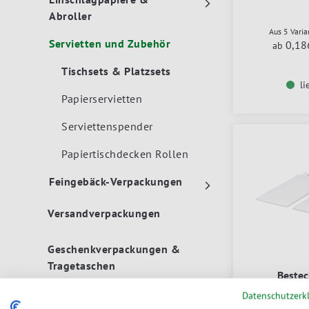
Abroller
Aus 5 Vari
Servietten und Zubehör
0,18
ab
Tischsets & Platzsets
li
Papierservietten
Serviettenspender
Papiertischdecken Rollen
Feingebäck-Verpackungen
Versandverpackungen
Geschenkverpackungen &
Tragetaschen
Bestec
Datenschutzerk
Hygiene-Produkte