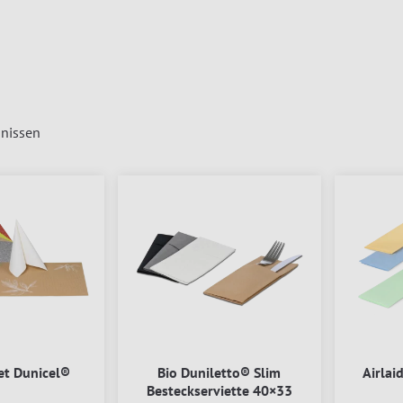
nissen
et Dunicel®
Bio Duniletto® Slim
Airlai
Besteckserviette 40×33