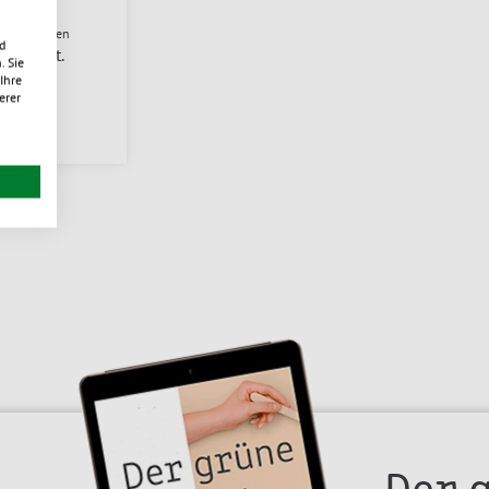
anten wählen
d
36 €
/ St.
. Sie
Ihre
erer
eferbar