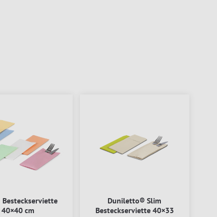
d Besteckserviette
Duniletto® Slim
40×40 cm
Besteckserviette 40×33