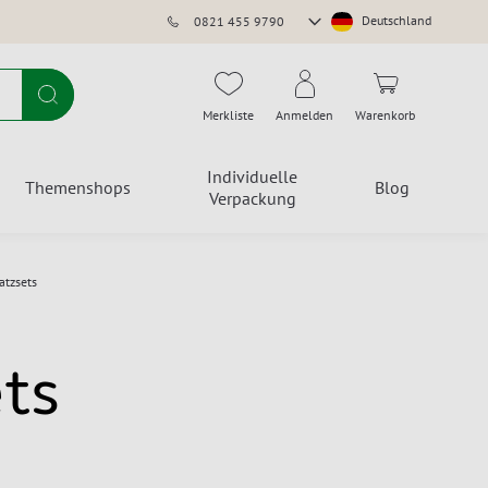
Store
Deutschland
0821 455 9790
auswählen
Suche
Merkliste
Anmelden
Warenkorb
Individuelle
Themenshops
Blog
Verpackung
atzsets
ets