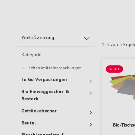
Zertifizierung
1
-
5
von
5
Ergeb
Kategorie
Lebensmittelverpackungen
% SALE
To Go Verpackungen
Bio Einweggeschirr &
Besteck
Getränkebecher
Beutel
Bio-Tischs
Einschlagpapiere &