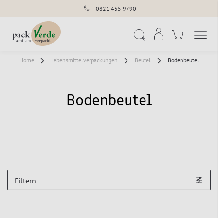
0821 455 9790
Navigation umschal
Suche
Home
Lebensmittelverpackungen
Beutel
Bodenbeutel
Bodenbeutel
Filtern