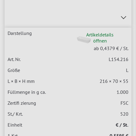
Artikeldetails
öffnen
ab 0,4379 €
/ St.
L154.216
L
216 × 70 × 55
1.000
FSC
520
€ / St.
0,5595 €