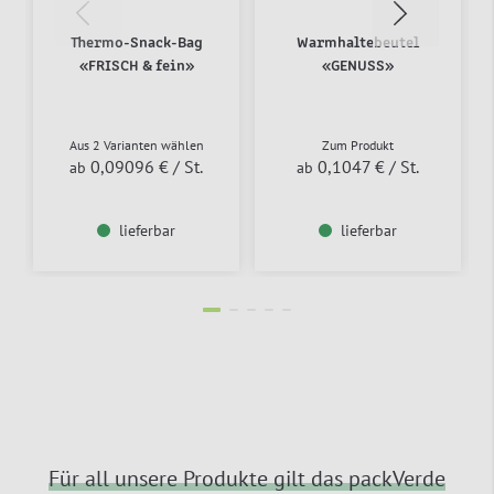
Thermo-Snack-Bag
Warmhaltebeutel
«FRISCH & fein»
«GENUSS»
Aus 2 Varianten wählen
Zum Produkt
0,09096 €
/ St.
0,1047 €
/ St.
ab
ab
lieferbar
lieferbar
Für all unsere Produkte gilt das packVerde