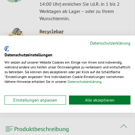
14:00 Uhr) erreichen Sie i.d.R. in 1 bis 2
Werktagen ab Lager – oder zu Ihrem
Wunschtermin.
Recyclebar
Unsere Produkte lassen sich als
Datenschutzerklärung
Einstoffverpackungen umweltschonend
entsorgen oder recyceln.
Datenschutzeinstellungen
Wir setzen auf unserer Website Cookies ein. Einige von ihnen sind notwendig,
während andere uns helfen unser Onlineangebot zu verbessern und wirtschaftlich
Nachwachsender Rohstoff
zu betreiben. Sie können dies akzeptieren oder per Klick auf die Schaltfläche
Unser Produkte sind aus einem
"Einstellungen anpassen" Ihre individuellen Cookie-Einstellungen vornehmen.
Nähere Hinweise erhalten Sie in unserer
Datenschutzerklärung
.
ursprünglich nachwachsendem Rohstoff
gefertigt.
Einstellungen anpassen
Alle akzeptieren
Produktbeschreibung