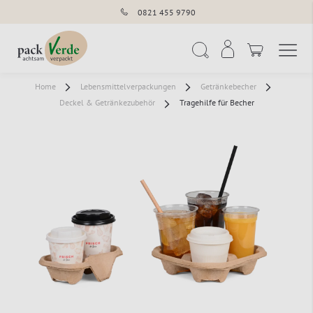
0821 455 9790
Navigation umschal
Suche
Home
Lebensmittelverpackungen
Getränkebecher
Deckel & Getränkezubehör
Tragehilfe für Becher