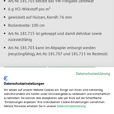
Art.-Nr. 181.703 besitzt das VW-Freigabe Zertifikat
2
6 g VCI-Wirkstoff pro m
gewickelt auf Hülsen, KernØ: 76 mm
Rollenbreite: 100 cm
Art.-Nr. 181.715 ist gekreppt und damit dehnbar sowie
rückstellfähig
Art.-Nr. 181.703 kann im Altpapier entsorgt werden
(recyclingfähig), Art.-Nr. 181.707 und 181.715 im Restmüll
Zur Bestelltabelle ↑
Beratung anfordern
Datenschutzerklärung
Datenschutzeinstellungen
Wir setzen auf unserer Website Cookies ein. Einige von ihnen sind notwendig,
Service & Tipps
während andere uns helfen unser Onlineangebot zu verbessern und wirtschaftlich
zu betreiben. Sie können dies akzeptieren oder per Klick auf die Schaltfläche
"Einstellungen anpassen" Ihre individuellen Cookie-Einstellungen vornehmen.
Nähere Hinweise erhalten Sie in unserer
Datenschutzerklärung
.
Dokumente