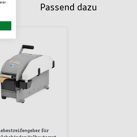
erer
Passend dazu
lebestreifengeber für