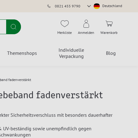
Store
Deutschland
0821 455 9790
auswählen
Suche
Merkliste
Anmelden
Warenkorb
Individuelle
Themenshops
Blog
Verpackung
band fadenverstärkt
ebeband fadenverstärkt
rkter Sicherheitsverschluss mit besonders dauerhafter
 & UV-beständig sowie unempfindlich gegen
rschwankungen