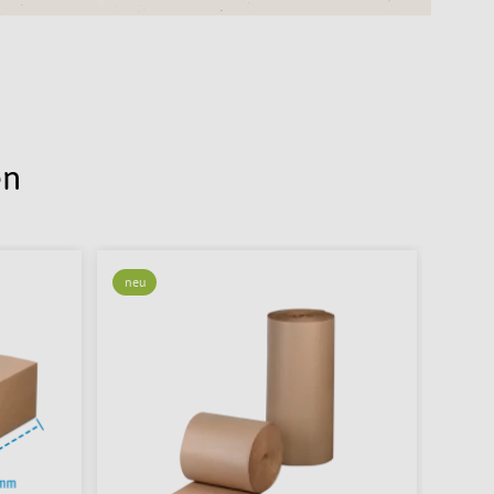
en
neu