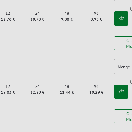
12
24
48
96
12,76 €
10,78 €
9,80 €
8,93 €
Gr
Mu
Menge
12
24
48
96
15,03 €
12,80 €
11,44 €
10,29 €
Gr
Mu