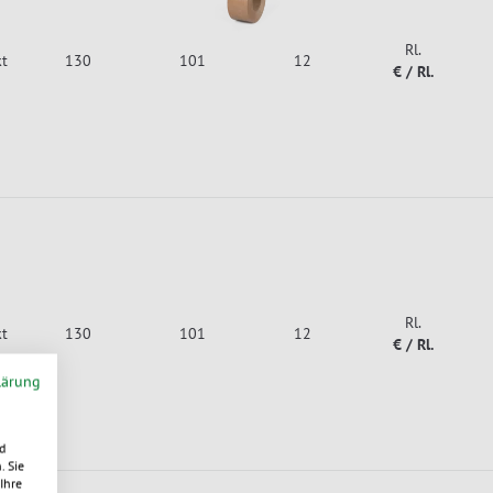
Rl.
kt
130
101
12
€ / Rl.
Rl.
kt
130
101
12
€ / Rl.
lärung
d
. Sie
Ihre