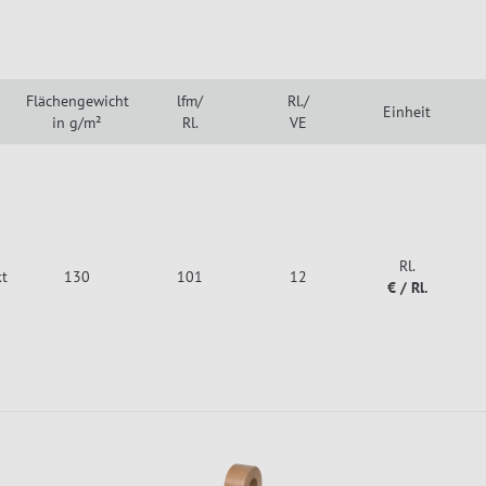
Flächengewicht
lfm/
Rl./
Einheit
in g/m²
Rl.
VE
Rl.
kt
130
101
12
€ / Rl.