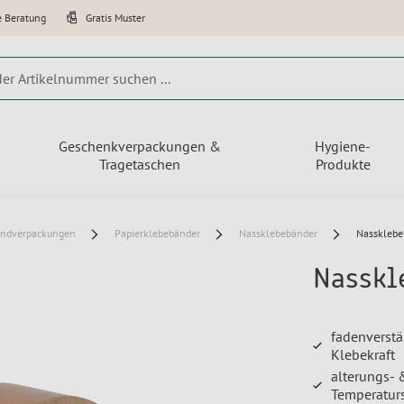
e Beratung
Gratis Muster
Geschenkverpackungen &
Hygiene-
Tragetaschen
Produkte
andverpackungen
Papierklebebänder
Nassklebebänder
Nassklebe
Nasskl
fadenverstä
Klebekraft
alterungs-
Temperatu