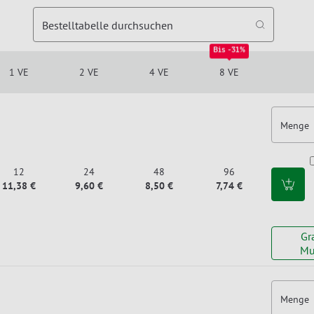
Bestelltabelle durchsuchen
Bis -31%
1 VE
2 VE
4 VE
8 VE
Menge
12
24
48
96
11,38 €
9,60 €
8,50 €
7,74 €
Gr
Mu
Menge