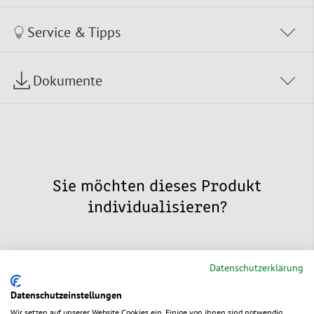
Service & Tipps
Dokumente
Sie möchten dieses Produkt
individualisieren?
Datenschutzerklärung
Datenschutzeinstellungen
Individuelle
Wir setzen auf unserer Website Cookies ein. Einige von ihnen sind notwendig,