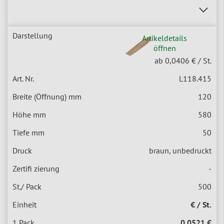
Artikeldetails
öffnen
ab 0,0406 €
/ St.
L118.415
120
580
50
braun, unbedruckt
-
500
€ / St.
0,0521 €