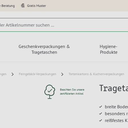
e Beratung
Gratis Muster
Geschenkverpackungen &
Hygiene-
Tragetaschen
Produkte
ungen
Feingebäck-Verpackungen
Tortenkartons & Kuchenverpackungen
Traget
Beachten Sie unsere
zertifizierten Artikel
breite Bode
besonders 
reißfestes 