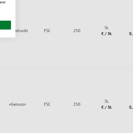
erer
St.
unbedruckt
FSC
250
€ / St.
0
St.
«Genuss»
FSC
250
€ / St.
0