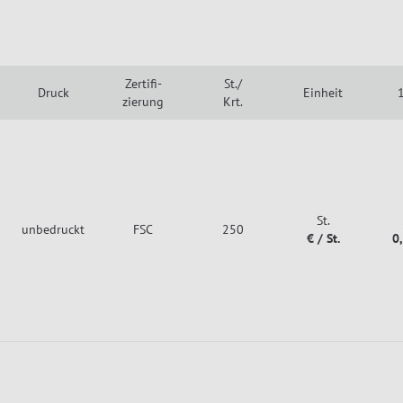
Zertifi-
St./
Druck
Einheit
1
zierung
Krt.
St.
unbedruckt
FSC
250
€ / St.
0