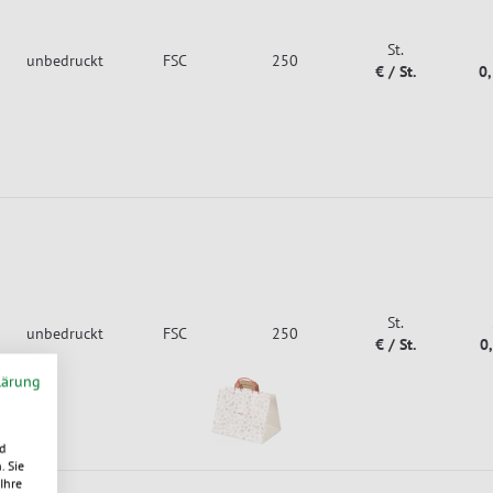
St.
unbedruckt
FSC
250
€ / St.
0
St.
unbedruckt
FSC
250
€ / St.
0
lärung
d
. Sie
Ihre