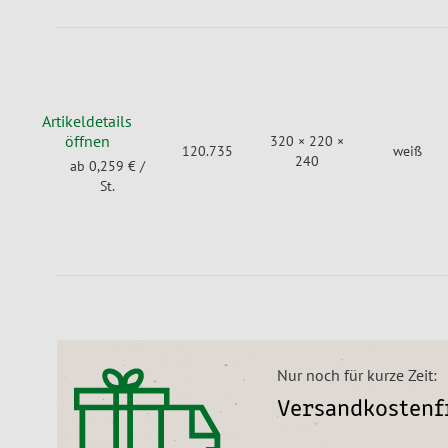
Artikeldetails
öffnen
320 × 220 ×
120.735
weiß
240
ab 0,259 €
/
St.
Nur noch für kurze Zeit:
Versandkostenfr