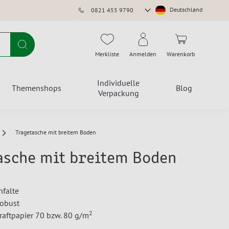
Store
Deutschland
0821 455 9790
auswählen
Suche
Merkliste
Anmelden
Warenkorb
Individuelle
Themenshops
Blog
Verpackung
Tragetasche mit breitem Boden
asche mit breitem Boden
nfalte
robust
2
Kraftpapier 70 bzw. 80 g/m