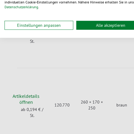
individuellen Cookie-Einstellungen vornehmen. Nähere Hinweise erhalten Sie in uns
Datenschutzerklärung
.
Artikeldetails
Einstellungen anpassen
Alle akzeptieren
öffnen
320 × 220 ×
120.760.1
braun
240
ab 0,192 €
/
St.
Artikeldetails
öffnen
260 × 170 ×
120.770
braun
250
ab 0,194 €
/
St.