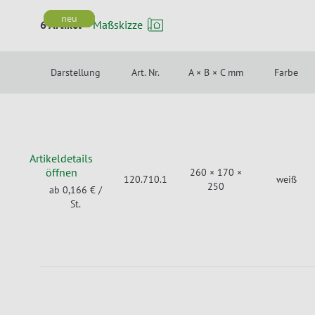
neu
neu
neu
neu
6 Artikel
Maßskizze
Darstellung
Art. Nr.
A × B × C mm
Farbe
Artikeldetails
öffnen
260 × 170 ×
120.710.1
weiß
250
ab 0,166 €
/
St.