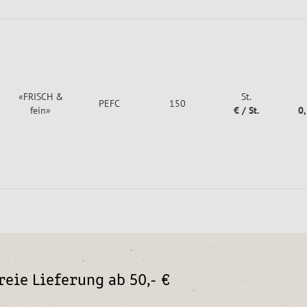
«FRISCH &
St.
PEFC
150
fein»
€ / St.
0
eie Lieferung ab 50,- €