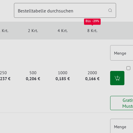
Bestelltabelle durchsuchen
Bis -29%
 Krt.
2 Krt.
4 Krt.
8 Krt.
Menge
250
500
1000
2000
,237 €
0,206 €
0,185 €
0,166 €
Grati
Must
Menge