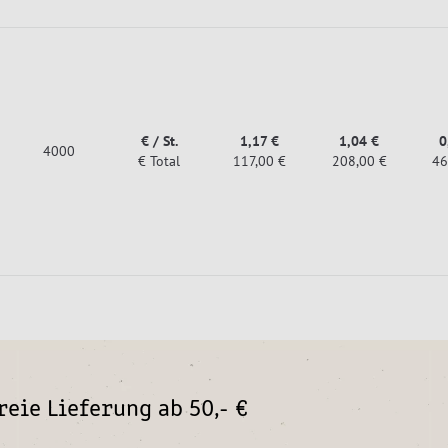
€ / St.
1,17 €
1,04 €
0
4000
€ Total
117,00 €
208,00 €
46
eie Lieferung ab 50,- €