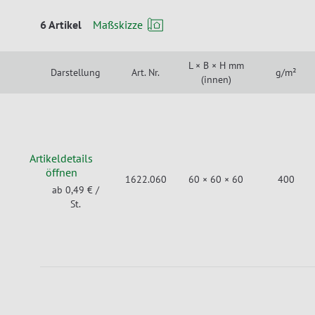
6 Artikel
Maßskizze
L × B × H mm
Darstellung
Art. Nr.
g/m²
(innen)
Artikeldetails
öffnen
1622.060
60 × 60 × 60
400
ab 0,49 €
/
St.