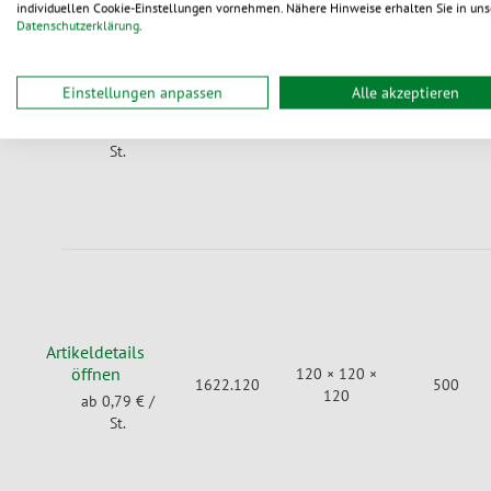
individuellen Cookie-Einstellungen vornehmen. Nähere Hinweise erhalten Sie in uns
Datenschutzerklärung
.
Artikeldetails
Einstellungen anpassen
Alle akzeptieren
öffnen
100 × 100 ×
1622.103
400
100
ab 0,57 €
/
St.
Artikeldetails
öffnen
120 × 120 ×
1622.120
500
120
ab 0,79 €
/
St.