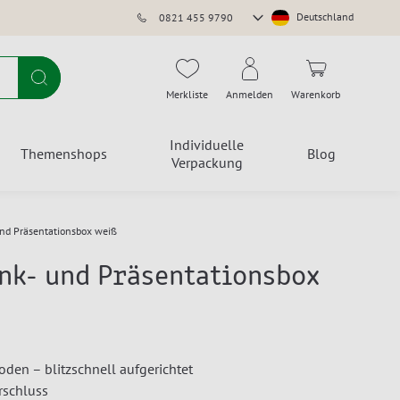
Store
Deutschland
0821 455 9790
auswählen
Suche
Merkliste
Anmelden
Warenkorb
Individuelle
Themenshops
Blog
Verpackung
nd Präsentationsbox weiß
nk- und Präsentationsbox
den – blitzschnell aufgerichtet
rschluss