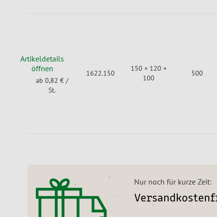
Artikeldetails
öffnen
150 × 120 ×
1622.150
500
100
ab 0,82 €
/
St.
Nur noch für kurze Zeit:
Versandkostenfr