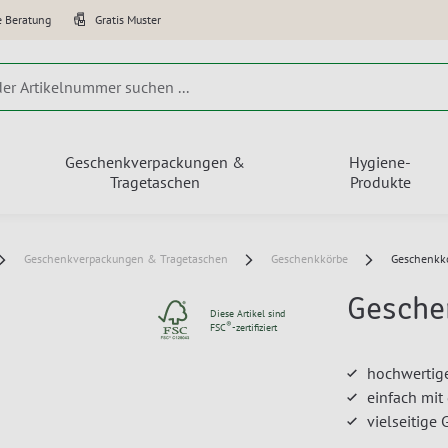
e Beratung
Gratis Muster
Geschenkverpackungen &
Hygiene-
Tragetaschen
Produkte
Geschenkverpackungen & Tragetaschen
Geschenkkörbe
Geschenkk
Gesche
Diese Artikel sind
®
FSC
-zertifiziert
hochwertige
einfach mit
vielseitige