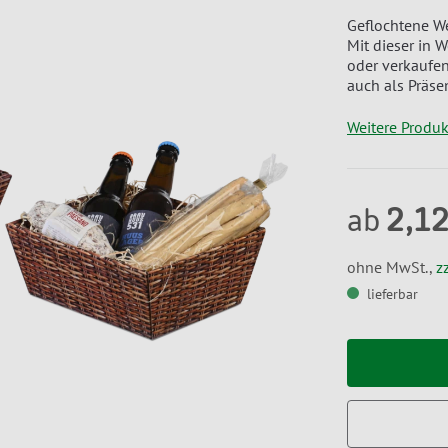
Geflochtene We
Mit dieser in 
oder verkaufen
auch als Präse
Weitere Produ
2,12
ab
ohne MwSt.,
z
lieferbar