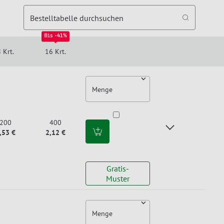
Bestelltabelle durchsuchen
Bis -41%
 Krt.
16 Krt.
Menge
200
400
,53 €
2,12 €
Gratis-
Muster
Menge