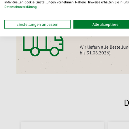
individuellen Cookie-Einstellungen vornehmen. Nähere Hinweise erhalten Sie in uns
Datenschutzerklärung
.
Nur noch für kurze Zeit:
Einstellungen anpassen
Alle akzeptieren
Versandkostenfr
Wir liefern alle Bestell
bis 31.08.2026).
D