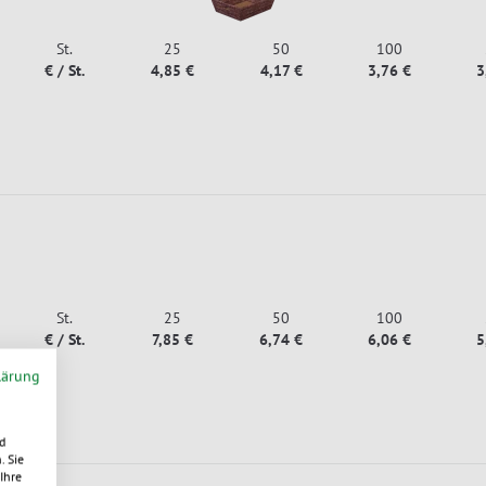
St.
25
50
100
€ / St.
4,85 €
4,17 €
3,76 €
3
St.
25
50
100
€ / St.
7,85 €
6,74 €
6,06 €
5
lärung
d
. Sie
Ihre