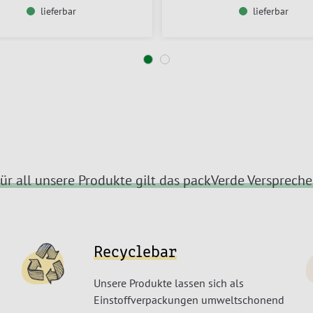
lieferbar
lieferbar
ür all unsere Produkte gilt das packVerde Versprech
Recyclebar
Unsere Produkte lassen sich als
Einstoffverpackungen umweltschonend