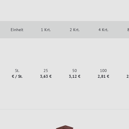
Einheit
1 Krt.
2 Krt.
4 Krt.
8
St.
25
50
100
€ / St.
3,63 €
3,12 €
2,81 €
2