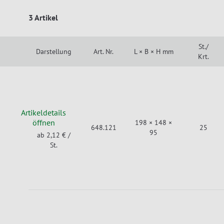
3 Artikel
St./
Darstellung
Art. Nr.
L × B × H mm
Krt.
Artikeldetails
öffnen
198 × 148 ×
648.121
25
95
ab 2,12 €
/
St.